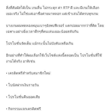
สิ่งที่สัมผัสได้เป็น เกมลื่น ไม่กระตุก ค่า RTP ดี และมีเกมให้เลือก
เยอะจริง ไม่ใช่แค่เอาชื่อค่ายมาหลอก แต่เข้าเล่นได้ครบทุกเกม
บางเกมผมทดลองหมุนเบาๆยังพบฟีเจอร์ แตกบ่อยมากกว่าที่คิด โดย
เฉพาะอย่างยิ่งเวลาดึกๆที่คนเล่นเยอะน้อยสลับกัน
โปรโมชั่นจัดเต็ม แม้กระนั้นไม่บังคับเหลือเกิน
อีกอย่างที่ทำให้ผมเลือกใช้เว็บไซต์แห่งนี้ตลอดเป็น โปรโมชั่นที่ใช้
งานได้จริง อาทิเช่น
• เครดิตฟรีสำหรับสมาชิกใหม่
• โบนัสฝากเงินรายวัน
• โปรโมชั่นคืนยอดเสีย
• กิจกรรมแจกเครดิตฟรี