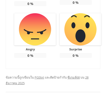
0
%
0
%
Angry
Surprise
0
%
0
%
ข้อความนี้ถูกเขียนใน
PGSlot
และติดป้ายกำกับ
ซีเกมส์68
บน
28
ธันวาคม 2025