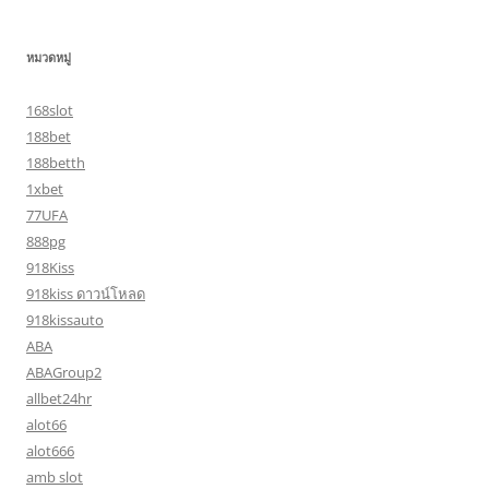
หมวดหมู่
168slot
188bet
188betth
1xbet
77UFA
888pg
918Kiss
918kiss ดาวน์โหลด
918kissauto
ABA
ABAGroup2
allbet24hr
alot66
alot666
amb slot