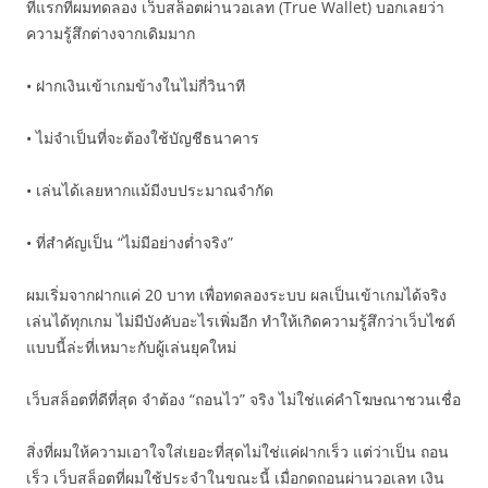
ทีแรกที่ผมทดลอง เว็บสล็อตผ่านวอเลท (True Wallet) บอกเลยว่า
ความรู้สึกต่างจากเดิมมาก
• ฝากเงินเข้าเกมข้างในไม่กี่วินาที
• ไม่จำเป็นที่จะต้องใช้บัญชีธนาคาร
• เล่นได้เลยหากแม้มีงบประมาณจำกัด
• ที่สำคัญเป็น “ไม่มีอย่างต่ำจริง”
ผมเริ่มจากฝากแค่ 20 บาท เพื่อทดลองระบบ ผลเป็นเข้าเกมได้จริง
เล่นได้ทุกเกม ไม่มีบังคับอะไรเพิ่มอีก ทำให้เกิดความรู้สึกว่าเว็บไซต์
แบบนี้ล่ะที่เหมาะกับผู้เล่นยุคใหม่
เว็บสล็อตที่ดีที่สุด จำต้อง “ถอนไว” จริง ไม่ใช่แค่คำโฆษณาชวนเชื่อ
สิ่งที่ผมให้ความเอาใจใส่เยอะที่สุดไม่ใช่แค่ฝากเร็ว แต่ว่าเป็น ถอน
เร็ว เว็บสล็อตที่ผมใช้ประจำในขณะนี้ เมื่อกดถอนผ่านวอเลท เงิน