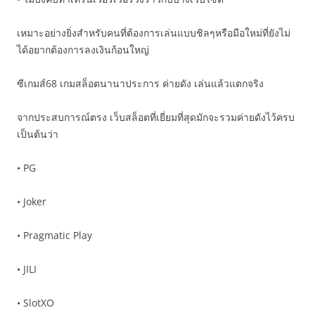
เหมาะอย่างยิ่งสำหรับคนที่ต้องการเล่นแบบชิลๆหรือมือใหม่ที่ยังไม่
ได้อยากต้องการลงเงินก้อนใหญ่
ซีเกมส์68 เกมสล็อตนานาประการ ค่ายดัง เล่นแล้วแตกจริง
จากประสบการณ์ตรง เว็บสล็อตที่เยี่ยมที่สุดมักจะรวมค่ายดังไว้ครบ
เป็นต้นว่า
• PG
• Joker
• Pragmatic Play
• JILI
• SlotXO