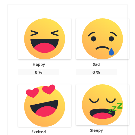
Happy
Sad
0
%
0
%
Sleepy
Excited