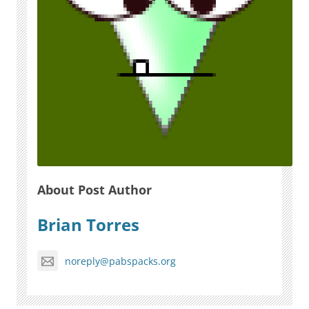
About Post Author
Brian Torres
noreply@pabspacks.org