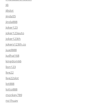
Jili
Jilislot
jinda55
jinda888
Joker123
joker123auto
joker123th
jokers123th.co
juad888
Judhai168
kingdom66
lion123
live22
live22slot
lot888
lotto888
monkey789
no1huay