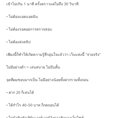
เข้าไม่เกิน 1 นาที ครั้งคราวแค่ไม่ถึง 30 วินาที
• ไม่ต้องแอดแอดมิน
• ไม่ต้องรอคอยการตรวจสอบ
• ไม่ต้องส่งสลิป
เพียงนี้ก็ทำให้เกิดความรู้สึกอุ่นใจแล้วว่า เว็บแห่งนี้ “จ่ายจริง”
ไม่มีอย่างต่ำ = เล่นสบาย ไม่บีบคั้น
จุดที่ผมชอบมากเป็น ไม่มีอย่างน้อยทั้งฝากรวมทั้งถอน
• ฝาก 20 ก็เล่นได้
• ได้กำไร 40–50 บาท ก็กดถอนได้
• ไม่บังคับทำเทิร์นเวอร์เวอร์วังราวกับบางเว็บไซต์