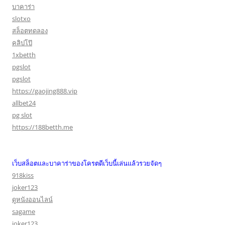
บาคาร่า
slotxo
สล็อตทดลอง
คลิปโป๊
1xbetth
pgslot
pgslot
https://gaojing888.vip
allbet24
pg slot
https://188betth.me
เว็บสล็อตและบาคาร่าของโครตดีเว็บนี้เล่นแล้วรวยจัดๆ
918kiss
joker123
ดูหนังออนไลน์
sagame
joker123