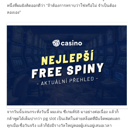
หนึ่งที่ผมยังคิดออกดีว่า “ถ้าต้องการทราบว่าใช่หรือไม่ จำเป็นต้อง
ลองเอง”
จากวันนั้นจนกระทั่งวันนี้ ผมเล่น ซีเกมส์68 มาอย่างต่อเนื่อง แล้วก็
กล้าพูดได้เต็มปากว่า pg slot เป็นเลิศในค่ายสล็อตที่มีแจ็คพอตแตก
ทุกเมื่อเชื่อวันจริง แล้วก็ยังมีรางวัลใหญ่คอยผู้เล่นอยู่เสมอเวลา