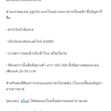
ช่วงแรกผมเล่น pgslot แบบโอนผ่านธนาคารเป็นหลัก ซึ่งปัญหาก็
คือ
• ฝากเงินจำต้องรอ
• เบิกเงินจะต้องแอดไลน์ ส่งสลิป
• บางคราวถอนช้าเป็นชั่วโมง หรือเป็นวัน
• ที่ห่วยกว่านั้นคือมีอย่างต่ำ ฝาก 100–300 ทั้งที่อยากทดลองเล่น
เพียงแค่ 20–50 บาท
สำหรับคนที่ต้องการเล่นแบบสบายๆไม่กดดัน เว็บแบบงี้ตอบปัญหา
ยากมากมาย
จุดแปลง:
สล็อต
ได้ทดลองเว็บสล็อตฝากถอนผ่านวอเลท