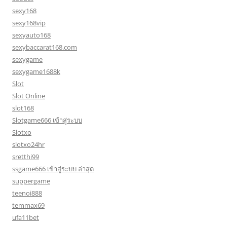
sexy168
sexy168vip
sexyauto168
sexybaccarat168.com
sexygame
sexygame1688k
Slot
Slot Online
slot168
Slotgame666 เข้าสู่ระบบ
Slotxo
slotxo24hr
sretthi99
ssgame666 เข้าสู่ระบบ ล่าสุด
suppergame
teenoi888
temmax69
ufa11bet