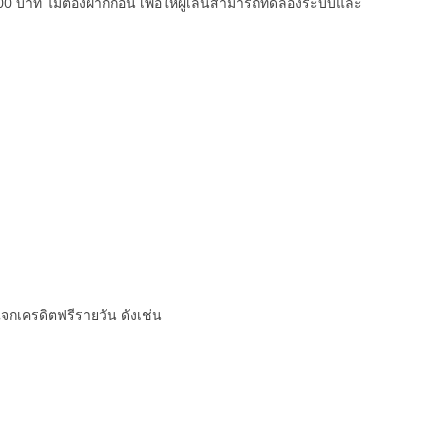
100 บาท ไม่ต้องฝากก่อน เพื่อให้ผู้เล่นสามารถทดลองระบบและ
จกเครดิตฟรีรายวัน ดังเช่น