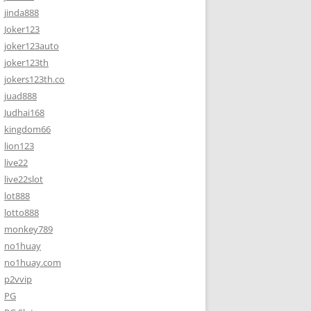
jinda888
Joker123
joker123auto
joker123th
jokers123th.co
juad888
Judhai168
kingdom66
lion123
live22
live22slot
lot888
lotto888
monkey789
no1huay
no1huay.com
p2vvip
PG