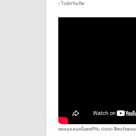
• โบนัสวันเกิด
ทดลองเล่นสล็อตฟรีกับ slotxo ฟีพบร์ทดลอง