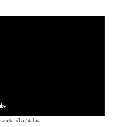
เล่นที่ตอบโจทย์มือใหม่