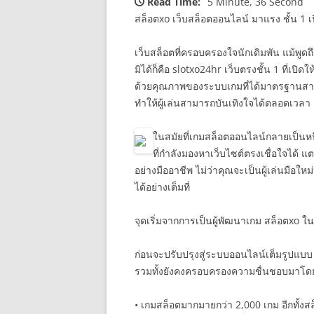
Read Time:
5 Minute, 36 Second
สล็อตxo เว็บสล็อตออนไลน์ มาแรง ชั้น 1 เ
เว็บสล็อตที่ครอบครองใจนักเดิมพัน แม้พูดถึง
มิได้ก็คือ slotxo24hr เว็บตรงชั้น 1 ที่เปิ
ด้วยคุณภาพของระบบเกมที่ได้มาตรฐานสาก
ทำให้ผู้เล่นสามารถบันเทิงใจได้ตลอดเวลา
ในสมัยที่เกมสล็อตออนไลน์กลายเป็นหน
ที่กำลังมองหาเว็บไซต์ตรงเชื่อใจได้ แ
อย่างมืออาชีพ ไม่ว่าคุณจะเป็นผู้เล่นมือใ
ได้อย่างเต็มที่
จุดเริ่มจากการเป็นผู้พัฒนาเกม สล็อตxo 
ก่อนจะปรับปรุงสู่ระบบออนไลน์เต็มรูปแบบ ป
รวมทั้งยังคงครอบครองความชื่นชอบมาโ
• เกมสล็อตมากมายกว่า 2,000 เกม อีกทั้ง