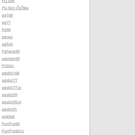
PG Slot
PG Slot เว็บใหม่
pg168
pg77
Pg99
pgceo
pgfish
Pgheng99
pgjoker69
PGSlot
pgslot168
pgslot77
pgslot77.io
pgslot99
pgslot99.in
pgslotth
pokbet
PunPro66
PunPro66.tv