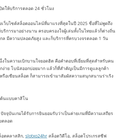
ปิดให้บริการตลอด 24 ชั่วโมง
เว็บไซต์สล็อตออนไลน์ที่มาแรงที่สุดในปี 2025 ชื่อที่ไม่พูดถึง
ดให้บริการมาอย่างนาน ครอบครองใจผู้เล่นทั้งในไทยแล้วก็ต่างถิ่น
ล มีความปลอดภัยสูง และก็บริการที่ครบวงจรตลอด 1 วัน
ึ่งในความเบิกบานใจยอดฮิต คือคำตอบที่เยี่ยมที่สุดสำหรับคน
ตกง่าย โบนัสออกบ่อยมาก แล้วก็ที่สำคัญเป็นมีการดูแลลูกค้า
หม่หรือเซียนสล็อต ก็สามารถเข้ามาสัมผัสความสนุกสนานร่าเริง
ในต้นแบบคาสิโน
ัจจุบันเกมได้รับการยินยอมรับว่าเป็นค่ายเกมที่มีความเสถียร
ดยตลอด
สล็อตคลาสสิก,
slotxo24hr
สล็อตวิดีโอ, สล็อตโปรเกรสซีฟ