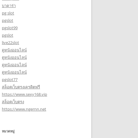
บาคาร่า
pg slot
pgslot
pgslot99
pgslot
live22slot
ดูหนังออนไลน์
ดูหนังออนไลน์
ดูหนังออนไลน์
ดูหนังออนไลน์
pgslot77
สล็อตเว็บตรงเครดิตฟรี
https://www.sexy168.vip
สล็อตเว็บตรง
https://www.ngernn.net
หมวดหมู่