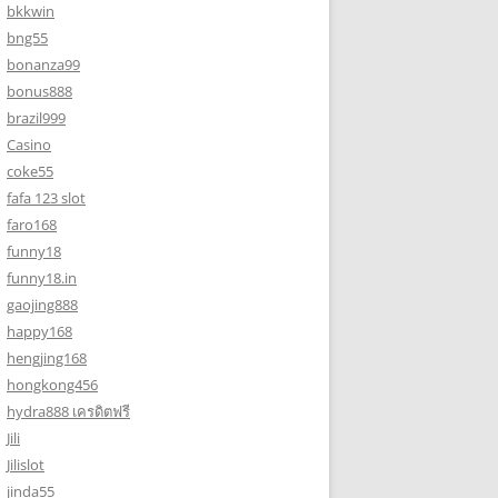
bkkwin
bng55
bonanza99
bonus888
brazil999
Casino
coke55
fafa 123 slot
faro168
funny18
funny18.in
gaojing888
happy168
hengjing168
hongkong456
hydra888 เครดิตฟรี
Jili
Jilislot
jinda55