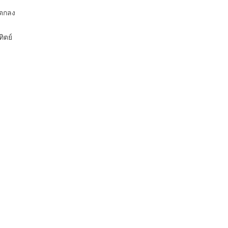
อตกลง
ิตย์