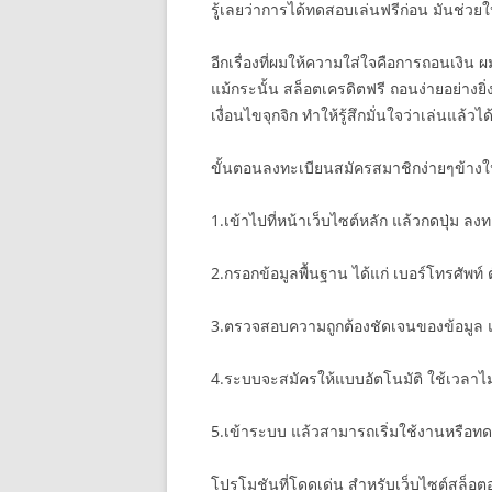
รู้เลยว่าการได้ทดสอบเล่นฟรีก่อน มันช่วย
อีกเรื่องที่ผมให้ความใส่ใจคือการถอนเงิน
แม้กระนั้น สล็อตเครดิตฟรี ถอนง่ายอย่างย
เงื่อนไขจุกจิก ทำให้รู้สึกมั่นใจว่าเล่นแล้วได
ขั้นตอนลงทะเบียนสมัครสมาชิกง่ายๆข้างใ
1.เข้าไปที่หน้าเว็บไซต์หลัก แล้วกดปุ่ม ลง
2.กรอกข้อมูลพื้นฐาน ได้แก่ เบอร์โทรศัพท์ 
3.ตรวจสอบความถูกต้องชัดเจนของข้อมูล 
4.ระบบจะสมัครให้แบบอัตโนมัติ ใช้เวลาไม่
5.เข้าระบบ แล้วสามารถเริ่มใช้งานหรือทด
โปรโมชันที่โดดเด่น สำหรับเว็บไซต์สล็อตอย่าง