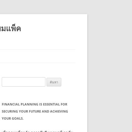
ยมแพ็ค
ค้นหา
สำหรับ:
FINANCIAL PLANNING IS ESSENTIAL FOR
SECURING YOUR FUTURE AND ACHIEVING
YOUR GOALS.