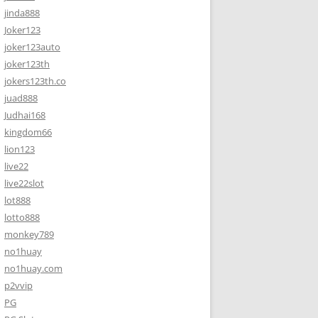
jinda888
Joker123
joker123auto
joker123th
jokers123th.co
juad888
Judhai168
kingdom66
lion123
live22
live22slot
lot888
lotto888
monkey789
no1huay
no1huay.com
p2vvip
PG