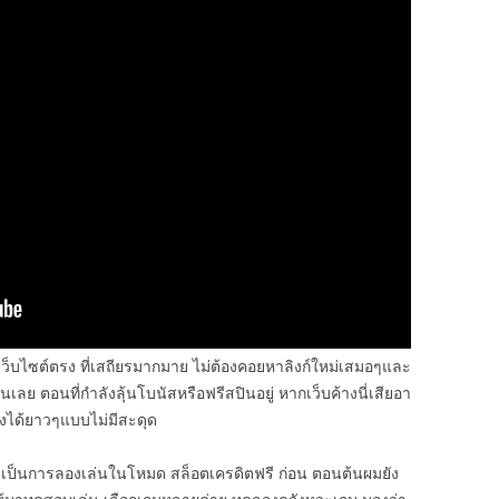
าเว็บไซต์ตรง ที่เสถียรมากมาย ไม่ต้องคอยหาลิงก์ใหม่เสมอๆและ
เลย ตอนที่กำลังลุ้นโบนัสหรือฟรีสปินอยู่ หากเว็บค้างนี่เสียอา
่องได้ยาวๆแบบไม่มีสะดุด
จริงๆเป็นการลองเล่นในโหมด สล็อตเครดิตฟรี ก่อน ตอนต้นผมยัง