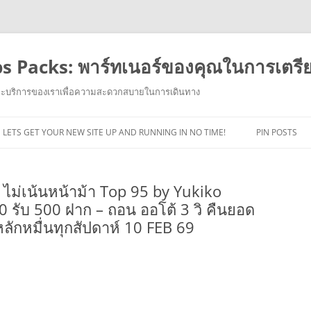
s Packs: พาร์ทเนอร์ของคุณในการเตรี
และบริการของเราเพื่อความสะดวกสบายในการเดินทาง
ข้าม
ไป
LETS GET YOUR NEW SITE UP AND RUNNING IN NO TIME!
PIN POSTS
ยัง
เนื้อหา
น ไม่เน้นหน้าม้า Top 95 by Yukiko
 รับ 500 ฝาก – ถอน ออโต้ 3 วิ คืนยอด
ลักหมื่นทุกสัปดาห์ 10 FEB 69