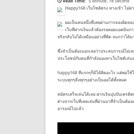
Read Time:
5 Minute, 18 Second
Happy168 เว็บไซต์ตรง ทางเข้า ไม่ผ่า
ผมเป็นคนหนึ่งที่เคยผ่านการลองผิดลองถู
เว็บที่ฝากเงินแล้วต้องรอคอยแอดมินกา
จริงกลับไม่ได้เหมือนอย่างที่คิด จนกว่าได้
ซึ่งจำเป็นต้องบอกเลยว่าประสบการณ์ไม่เหม
ประโยชน์กับคนที่กำลังมองหาเว็บไซต์เล่นสล
happy168 ทีแรกๆก็มิได้คิดอะไร แต่พอใช้ได
ระบบทุกๆสิ่งทุกๆอย่างเป็นออโต้ทั้งหมด
สมัครเสร็จเล่นได้เลย ฝากเงินปุบปับเครดิตเข
ต่างจากเว็บที่เคยเล่นที่ผ่านมาที่จำเป็นต้
อารมณ์ไปแล้ว