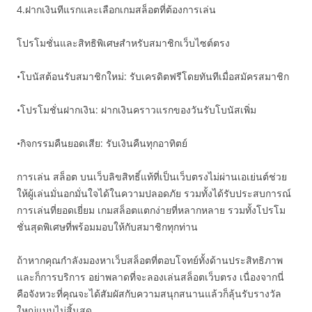
4.ฝากเงินทีแรกและเลือกเกมสล็อตที่ต้องการเล่น
โปรโมชั่นและสิทธิพิเศษสำหรับสมาชิกเว็บไซต์ตรง
•โบนัสต้อนรับสมาชิกใหม่: รับเครดิตฟรีโดยทันทีเมื่อสมัครสมาชิก
•โปรโมชั่นฝากเงิน: ฝากเงินคราวแรกของวันรับโบนัสเพิ่ม
•กิจกรรมคืนยอดเสีย: รับเงินคืนทุกอาทิตย์
การเล่น สล็อต บนเว็บลิขสิทธิ์แท้ที่เป็นเว็บตรงไม่ผ่านเอเย่นต์ช่วย
ให้ผู้เล่นมั่นอกมั่นใจได้ในความปลอดภัย รวมทั้งได้รับประสบการณ์
การเล่นที่ยอดเยี่ยม เกมสล็อตแตกง่ายที่หลากหลาย รวมทั้งโปรโม
ชั่นสุดพิเศษที่พร้อมมอบให้กับสมาชิกทุกท่าน
ถ้าหากคุณกำลังมองหาเว็บสล็อตที่ตอบโจทย์ทั้งด้านประสิทธิภาพ
และก็การบริการ อย่าพลาดที่จะลองเล่นสล็อตเว็บตรง เนื่องจากนี่
คือจังหวะที่คุณจะได้สัมผัสกับความสนุกสนานแล้วก็ลุ้นรับรางวัล
ใหญ่แบบไม่สิ้นสุด