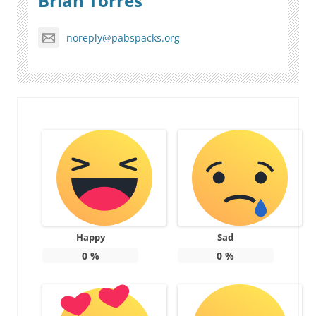
Brian Torres
noreply@pabspacks.org
Happy
Sad
0
%
0
%