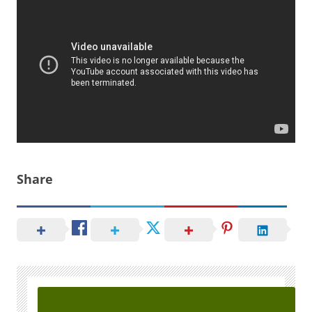
Share