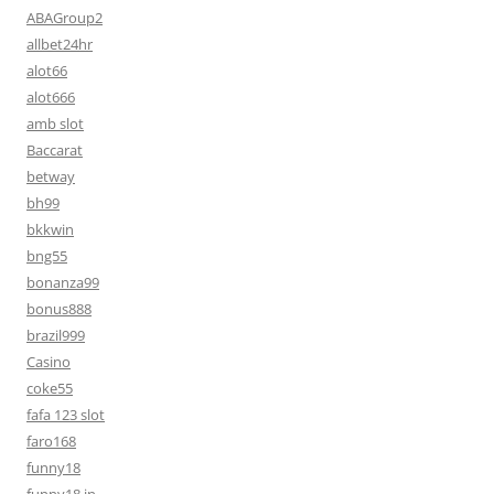
ABAGroup2
allbet24hr
alot66
alot666
amb slot
Baccarat
betway
bh99
bkkwin
bng55
bonanza99
bonus888
brazil999
Casino
coke55
fafa 123 slot
faro168
funny18