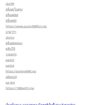
slot99
สล็อตเว็บตรง
สล็อต888
สล็อต99
https://www.pussy888fun.vip
บาคาร่า
slotxo
สล็อตทดลอง
คลิปโป๊
1xbetth
pgslot
pgslot
https://gaojing888.vip
allbet24
pg slot
https://188betth.me