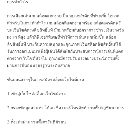
การทำกำไร
การเลือกเล่นเกมสล็อตแตกง่ายเป็นกุญแจสำคัญที่ช่วยเพิ่มโอกาส
สำหรับในการทำกำไร เกมสล็อตที่แตกง่าย พร้อม สล็อตเครดิตฟรี
บนเว็บไซต์ตรงลิขสิทธิ์แท้ มักมาพร้อมกับอัตราการชำระเงินรางวัล
(RTP) ที่สูง แล้วก็ฟีเจอร์พิเศษที่ทำให้การเล่นสนุกเพิ่มขึ้น สล็อต
ลิขสิทธิ์แท้ ประกันความสนุกและคุณภาพ เว็บสล็อตลิขสิทธิ์แท้ได้
รับการออกแบบมาเพื่อผู้เล่นได้สัมผัสกับประสบการณ์การเล่นที่แตก
ต่างจากเว็บไซต์ทั่วๆไป ทุกเกมมีการปรับปรุงอย่างประณีตรวมทั้ง
ผ่านการยืนยันมาตรฐานระดับสากล
ขั้นตอนง่ายๆในการสมัครสล็อตเว็บไซต์ตรง
1.เข้าสู่เว็บไซต์สล็อตเว็บไซต์ตรง
2.กรอกข้อมูลส่วนตัว ได้แก่ ชื่อ เบอร์โทรศัพท์ รวมทั้งบัญชีธนาคาร
3.ตั้งรหัสผ่านรวมทั้งการันตีตัวตน