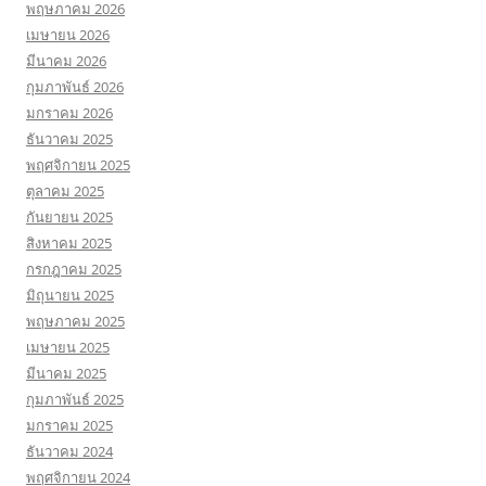
พฤษภาคม 2026
เมษายน 2026
มีนาคม 2026
กุมภาพันธ์ 2026
มกราคม 2026
ธันวาคม 2025
พฤศจิกายน 2025
ตุลาคม 2025
กันยายน 2025
สิงหาคม 2025
กรกฎาคม 2025
มิถุนายน 2025
พฤษภาคม 2025
เมษายน 2025
มีนาคม 2025
กุมภาพันธ์ 2025
มกราคม 2025
ธันวาคม 2024
พฤศจิกายน 2024