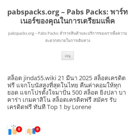
pabspacks.org – Pabs Packs: พาร์ท
เนอร์ของคุณในการเตรียมแพ็ค
pabspacks.org – Pabs Packs: สำรวจสินค้าและบริการของเราเพื่อความ
สะดวกสบายในการเดินทาง
ข้าม
เมนู
ไป
ยัง
เนื้อหา
สล็อต jinda55.wiki 21 มีนา 2025 สล็อตเครดิต
ฟรี แจกโบนัสสูงที่สุดในไทย คืนค่าคอมให้ทุก
ยอด แจกโปรตั้งใจมาปั่น 500 สล็อต ยิงปลา บา
คาร่า เกมคาสิโน สล็อตเครดิตฟรี สมัคร รับ
เครดิตฟรี ทันที Top 1 by Lorene
0
0