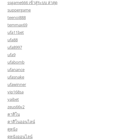
ssgame666 เข้าสู่ระบบ ล่าสุด
suppergame
teenoi888
temmax69
ufa11bet
ufa88
ufa8997
ufa9
ufabomb
ufanance
ufasnake
ufawinner
vip168sa
yaibet
zeus66v2
คาสิโน
คาสิโนออนไลน์
ดูหนัง
ดูหนังออนไลน์