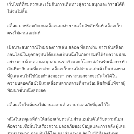
เว็บไซต์ที่สมควรและเริ่มต้นการเดินทางสู่ความสนุกและก็รายได้ที่
ไม่จบไม่สิ้น
สล็อต มาพร้อมกับเกมสล็อตแตกง่าย บนเว็บลิขสิทธิ์แท้ สล็อตเว็บ
ตรงไม่ผ่านเอเย่นต์
เปิดประสบการณ์ใหม่ของการเล่น สล็อต ที่แตกง่าย การเล่นสล็อต
ออนไลน์ในยุคปัจจุบันได้แปลงเป็นหนึ่งในกิจกรรมที่ได้รับความนิยม
อย่างมาก ด้วยความสนุกสนานร่าเริงและก็โอกาสสำหรับเพื่อการทำ
เงินที่มากับเกมที่แตกง่าย สล็อตเว็บตรงไม่ผ่านเอเย่นต์ เป็นช่องทาง
ที่ผู้เล่นคนไม่ใช่น้อยกำลังมองหา เพราะนอกจากจะมั่นใจได้ใน
ความปลอดภัย ยังมีเกมสล็อตหลากหลายที่มาพร้อมลิขสิทธิ์แท้จากผู้
พัฒนาชั้นหนึ่งสุดยอด
สล็อตเว็บไซต์ตรงไม่ผ่านเอเย่นต์ ความปลอดภัยที่คุณไว้ใจ
หนึ่งในเหตุผลที่ทำให้สล็อตเว็บตรงไม่ผ่านเอเย่นต์ได้รับความนิยม
คือความเชื่อมั่นในเรื่องความปลอดภัยของข้อมูลและการคลัง ผู้เล่น
สามารถฝาก-ถอนเงินได้โดยตรงผ่านระบบอัตโนมัติที่รองรับทุก