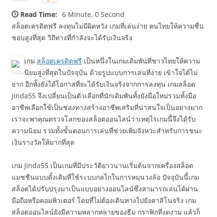
Read Time:
6 Minute, 0 Second
สล็อตเครดิตฟรี ลงทุนไม่มีผิดหวัง เกมที่เล่นง่าย คนไทยให้ความชื่น
ชอบสูงที่สุด วิถีทางที่กำลังจะได้รับเงินจริง
เกม
สล็อตเครดิตฟรี
เป็นหนึ่งในเกมเดิมพันที่ชาวไทยให้ความ
นิยมสูงที่สุดในปัจจุบัน ด้วยรูปแบบการเล่นที่ง่าย เข้าใจได้ไม่
ยาก อีกทั้งยังได้โอกาสที่จะได้รับเงินจริงจากการลงทุน เกมสล็อต
Jinda55 จึงเปลี่ยนเป็นตัวเลือกที่นักเดิมพันทั้งยังมือใหม่รวมทั้งมือ
อาชีพเลือกใช้เป็นช่องทางสร้างอาชีพเสริมที่น่าสนใจเป็นอย่างมาก
เราจะพาคุณตรวจโลกของสล็อตออนไลน์ว่าเหตุไรเกมนี้จึงได้รับ
ความนิยม รวมทั้งขั้นตอนการเล่นที่ช่วยเพิ่มจังหวะสำหรับการชนะ
เงินรางวัลให้มากที่สุด
เกม Jinda55 เป็นเกมที่มีประวัติยาวนานเริ่มต้นจากเครื่องสล็อต
แมชชีนแบบดั้งเดิมที่ใช้ระบบกลไกในการหมุนวงล้อ ปัจจุบันนี้เกม
สล็อตได้ปรับปรุงมาเป็นแบบอย่างออนไลน์ซึ่งสามารถเล่นได้ผ่าน
มือถือหรือคอมพิวเตอร์ โดยที่ไม่ต้องเดินทางไปยังคาสิโนจริง เกม
สล็อตออนไลน์ยังมีความหลากหลายของธีม กราฟิกที่งดงาม แล้วก็