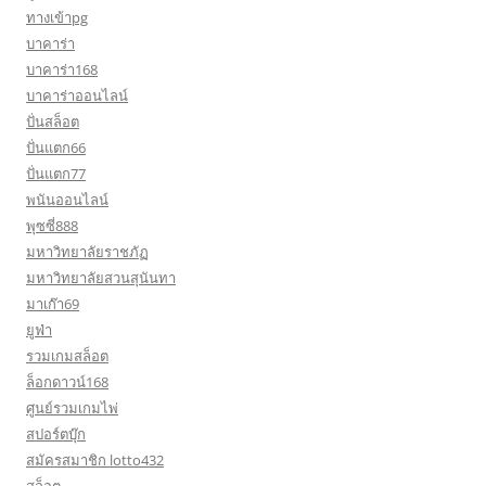
ทางเข้าpg
บาคาร่า
บาคาร่า168
บาคาร่าออนไลน์
ปั่นสล็อต
ปั่นแตก66
ปั่นแตก77
พนันออนไลน์
พุซซี่888
มหาวิทยาลัยราชภัฏ
มหาวิทยาลัยสวนสุนันทา
มาเก๊า69
ยูฟ่า
รวมเกมสล็อต
ล็อกดาวน์168
ศูนย์รวมเกมไพ่
สปอร์ตบุ๊ก
สมัครสมาชิก lotto432