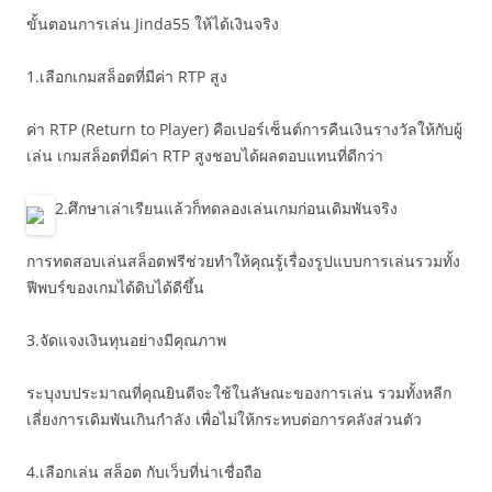
ขั้นตอนการเล่น Jinda55 ให้ได้เงินจริง
1.เลือกเกมสล็อตที่มีค่า RTP สูง
ค่า RTP (Return to Player) คือเปอร์เซ็นต์การคืนเงินรางวัลให้กับผู้
เล่น เกมสล็อตที่มีค่า RTP สูงชอบได้ผลตอบแทนที่ดีกว่า
2.ศึกษาเล่าเรียนแล้วก็ทดลองเล่นเกมก่อนเดิมพันจริง
การทดสอบเล่นสล็อตฟรีช่วยทำให้คุณรู้เรื่องรูปแบบการเล่นรวมทั้ง
ฟีพบร์ของเกมได้ดิบได้ดีขึ้น
3.จัดแจงเงินทุนอย่างมีคุณภาพ
ระบุงบประมาณที่คุณยินดีจะใช้ในลัษณะของการเล่น รวมทั้งหลีก
เลี่ยงการเดิมพันเกินกำลัง เพื่อไม่ให้กระทบต่อการคลังส่วนตัว
4.เลือกเล่น สล็อต กับเว็บที่น่าเชื่อถือ