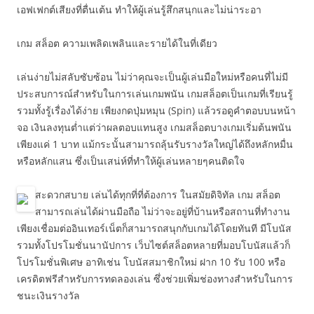
เอฟเฟกต์เสียงที่ตื่นเต้น ทำให้ผู้เล่นรู้สึกสนุกและไม่น่าระอา
เกม สล็อต ความเพลิดเพลินและรายได้ในที่เดียว
เล่นง่ายไม่สลับซับซ้อน ไม่ว่าคุณจะเป็นผู้เล่นมือใหม่หรือคนที่ไม่มี
ประสบการณ์สำหรับในการเล่นเกมพนัน เกมสล็อตเป็นเกมที่เรียนรู้
รวมทั้งรู้เรื่องได้ง่าย เพียงกดปุ่มหมุน (Spin) แล้วรอดูคำตอบบนหน้า
จอ เงินลงทุนต่ำแต่ว่าผลตอบแทนสูง เกมสล็อตบางเกมเริ่มต้นพนัน
เพียงแค่ 1 บาท แม้กระนั้นสามารถลุ้นรับรางวัลใหญ่ได้ถึงหลักหมื่น
หรือหลักแสน ซึ่งเป็นเสน่ห์ที่ทำให้ผู้เล่นหลายๆคนติดใจ
สะดวกสบาย เล่นได้ทุกที่ที่ต้องการ ในสมัยดิจิทัล เกม สล็อต
สามารถเล่นได้ผ่านมือถือ ไม่ว่าจะอยู่ที่บ้านหรือสถานที่ทำงาน
เพียงเชื่อมต่ออินเทอร์เน็ตก็สามารถสนุกกับเกมได้โดยทันที มีโบนัส
รวมทั้งโปรโมชั่นนานัปการ เว็บไซต์สล็อตหลายที่มอบโบนัสแล้วก็
โปรโมชั่นพิเศษ อาทิเช่น โบนัสสมาชิกใหม่ ฝาก 10 รับ 100 หรือ
เครดิตฟรีสำหรับการทดลองเล่น ซึ่งช่วยเพิ่มช่องทางสำหรับในการ
ชนะเงินรางวัล