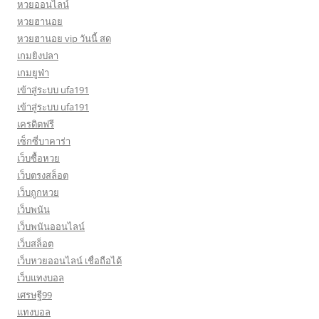
หวยออนไลน์
หวยฮานอย
หวยฮานอย vip วันนี้ สด
เกมยิงปลา
เกมยูฟ่า
เข้าสู่ระบบ ufa191
เข้าสู่ระบบ ufa191
เครดิตฟรี
เซ็กซี่บาคาร่า
เว็บซื้อหวย
เว็บตรงสล็อต
เว็บถูกหวย
เว็บพนัน
เว็บพนันออนไลน์
เว็บสล็อต
เว็บหวยออนไลน์ เชื่อถือได้
เว็บแทงบอล
เศรษฐี99
แทงบอล