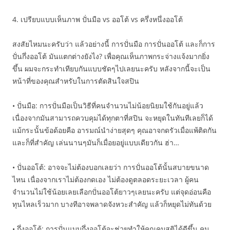
4. เปรียบแบบเห็นภาพ ปั่นมือ vs ออโต้ vs ครึ่งหนึ่งออโต้
สงสัยไหมนะครับว่า แล้วอย่างนี้ การปั่นมือ การปั่นออโต้ และก็การ
ปั่นกึ่งออโต้ มันแตกต่างยังไง? เพื่อคุณเห็นภาพกระจ่างแจ้งมากยิ่ง
ขึ้น ผมจะกระทำเทียบกันแบบชัดๆไปเลยนะครับ หลังจากนี้จะเป็น
หน้าที่ของคุณสำหรับในการตัดสินใจสปิน
• ปั่นมือ: การปั่นมือเป็นวิธีที่คนจำนวนไม่น้อยนิยมใช้กันอยู่แล้ว
เนื่องจากมันสามารถควบคุมได้ทุกตาที่สปิน จะหยุดในทันทีเลยก็ได้
แม้กระนั้นข้อด้อยคือ อารมณ์นำง่ายสุดๆ คุณอาจกดรัวเมื่อแพ้ติดกัน
และก็ที่สำคัญ เล่นนานๆมันก็เมื่อยอยู่แบบเดียวกัน ฮ่า…
• ปั่นออโต้: อาจจะไม่ต้องบอกเลยว่า การปั่นออโต้นั้นสบายขนาด
ไหน เนื่องจากเราไม่ต้องกดเอง ไม่ต้องดูตลอดระยะเวลา ผู้คน
จำนวนไม่ใช้น้อยเลยเลือกปั่นออโต้ยาวๆเลยนะครับ แต่จุดอ่อนคือ
ทุนไหลเร็วมาก บางทีอาจพลาดจังหวะสำคัญ แล้วก็หยุดไม่ทันด้วย
• กึ่งออโต้: การปั่นแบบกึ่งออโต้จะช่วยทำให้คุณคุมสติได้ดีขึ้น คุม