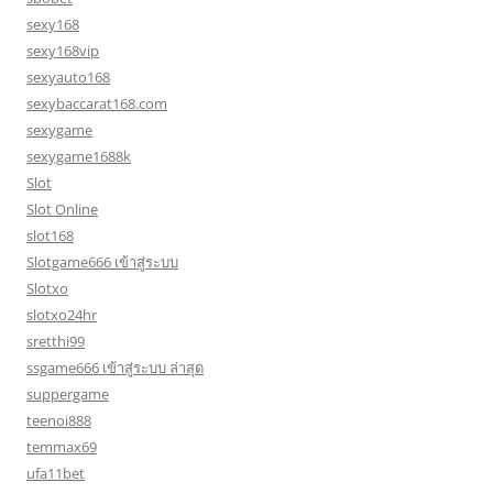
sexy168
sexy168vip
sexyauto168
sexybaccarat168.com
sexygame
sexygame1688k
Slot
Slot Online
slot168
Slotgame666 เข้าสู่ระบบ
Slotxo
slotxo24hr
sretthi99
ssgame666 เข้าสู่ระบบ ล่าสุด
suppergame
teenoi888
temmax69
ufa11bet