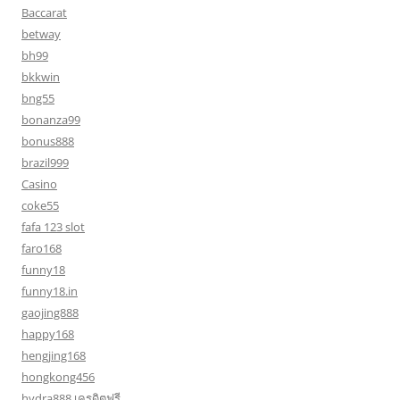
Baccarat
betway
bh99
bkkwin
bng55
bonanza99
bonus888
brazil999
Casino
coke55
fafa 123 slot
faro168
funny18
funny18.in
gaojing888
happy168
hengjing168
hongkong456
hydra888 เครดิตฟรี