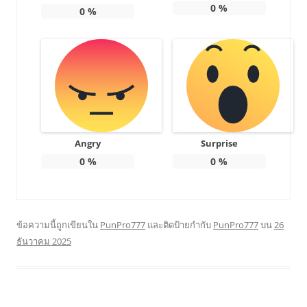
0
%
0
%
Angry
Surprise
0
%
0
%
ข้อความนี้ถูกเขียนใน
PunPro777
และติดป้ายกำกับ
PunPro777
บน
26
ธันวาคม 2025