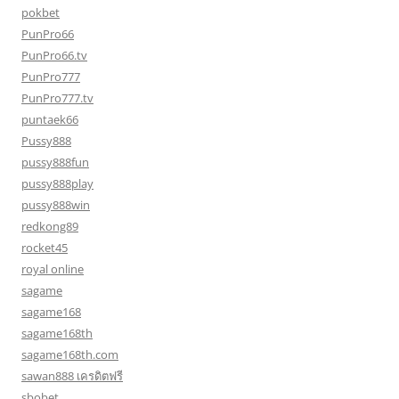
pokbet
PunPro66
PunPro66.tv
PunPro777
PunPro777.tv
puntaek66
Pussy888
pussy888fun
pussy888play
pussy888win
redkong89
rocket45
royal online
sagame
sagame168
sagame168th
sagame168th.com
sawan888 เครดิตฟรี
sbobet