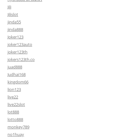
Jili
Jilislot
jinda55
jinda888
Joker123
joker123auto
joker123th
jokers123th.co
juad888
Judhai168
kingdom66
lion123
live22
live22slot
lot888
lotto888
monkey789
no1huay