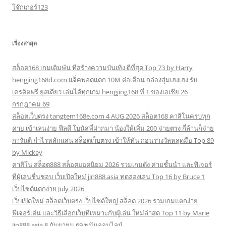
โจ๊กเกอร์123
เรื่องล่าสุด
สล็อต168 เกมเดิมพัน ที่สร้างความบันเทิง ดีที่สุด Top 73 by Harry
hengjing168d.com แจ็คพอตแตก 10M ต่อเดือน กล่องสุ่มเฮงเฮง รับ
เครดิตฟรี ยูสเดียว เล่นได้ทุกเกม hengjing168 ที่ 1 ของเอเชีย 26
กรกฎาคม 69
สล็อตเว็บตรง tangtem168e.com 4 AUG 2026 สล็อต168 คาสิโนครบทุก
ค่าย เข้าเล่นง่าย ฟีลดี โบนัสพี่ฝากมา น้องให้เพิ่ม 200 จ่ายตรง กี่ล้านก็จ่าย
การันตี กำไรหลักแสน สล็อตเว็บตรง เข้าให้ทัน ก่อนรางวัลหลุดมือ Top 89
by Mickey
คาสิโน สล็อต888 สล็อตยอดนิยม 2026 รวมเกมดัง ค่ายชั้นนำ และฟีเจอร์
ที่ผู้เล่นชื่นชอบ เว็บเปิดใหม่ jin888.asia ทดลองเล่น Top 16 by Bruce 1
เว็บไซต์แตกง่าย July 2026
เว็บเปิดใหม่ สล็อตเว็บตรง เว็บไซต์ใหญ่ สล็อต 2026 รวมเกมแตกง่าย
ฟีเจอร์เด่น และวิธีเลือกเว็บที่เหมาะกับผู้เล่น ใหม่ล่าสุด Top 11 by Marie
Jin888.asia 8 กันยายน 69 พนันออนไลน์