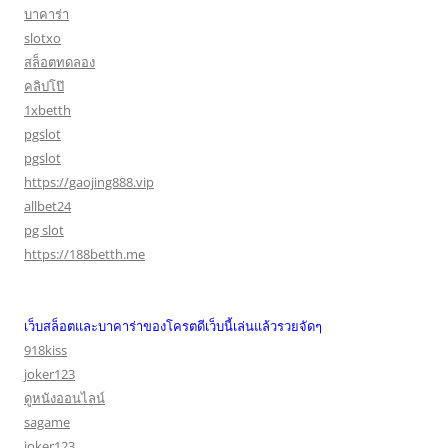
บาคาร่า
slotxo
สล็อตทดลอง
คลิปโป๊
1xbetth
pgslot
pgslot
https://gaojing888.vip
allbet24
pg slot
https://188betth.me
เว็บสล็อตและบาคาร่าของโครตดีเว็บนี้เล่นแล้วรวยจัดๆ
918kiss
joker123
ดูหนังออนไลน์
sagame
joker123