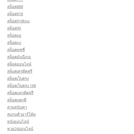
สล็อต888
สล็อต918
สล็อต918kiss
สล็อต99
สล็อตpg
สล็อตxo
สล็อตพุซซี่
สล็อตมันนี่เกม
สล็อตออนไลน์
สล็อตเครดิตฟรี
สล็อตเว็บตรง
สล็อตเว็บตรง 168
สล็อตเเครดิตฟรี
สล็อตแตกดี
สวนสุนันทา
สแกนคิวอาร์โค้ด
หนังออนไลน์
หวย24ออนไลน์