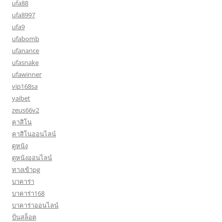
ufa88
ufa8997
ufa9
ufabomb
ufanance
ufasnake
ufawinner
vip168sa
yaibet
zeus66v2
คาสิโน
คาสิโนออนไลน์
ดูหนัง
ดูหนังออนไลน์
ทางเข้าpg
บาคาร่า
บาคาร่า168
บาคาร่าออนไลน์
ปั่นสล็อต