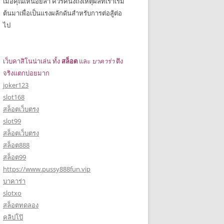
เมื่อคุณเหนื่อยล้า ควรคนึงถึงเหตุผลที่เราเริ่ม
ต้นมาเพื่อเป็นแรงผลักดันสำหรับการต่อสู้ต่อ
ไป
เว็บคาสิโนน่าเล่น ทั้ง
สล็อต
และ
บาคาร่า
ตึง
จริงแตกบ่อยมาก
joker123
slot168
สล็อตเว็บตรง
slot99
สล็อตเว็บตรง
สล็อต888
สล็อต99
https://www.pussy888fun.vip
บาคาร่า
slotxo
สล็อตทดลอง
คลิปโป๊