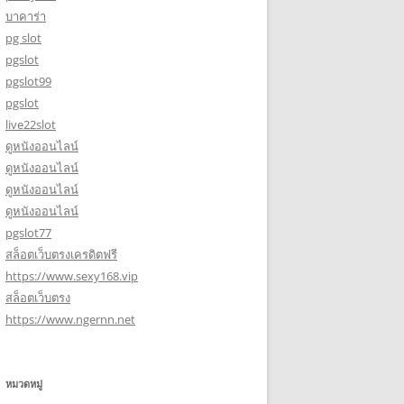
บาคาร่า
pg slot
pgslot
pgslot99
pgslot
live22slot
ดูหนังออนไลน์
ดูหนังออนไลน์
ดูหนังออนไลน์
ดูหนังออนไลน์
pgslot77
สล็อตเว็บตรงเครดิตฟรี
https://www.sexy168.vip
สล็อตเว็บตรง
https://www.ngernn.net
หมวดหมู่