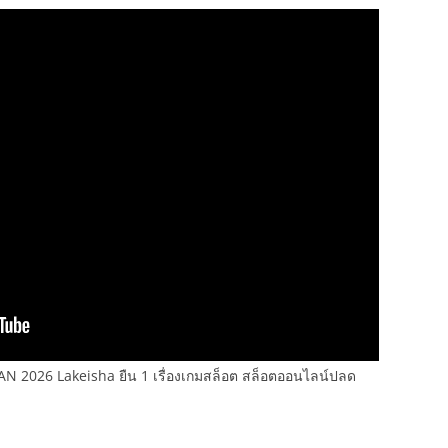
AN 2026 Lakeisha ยืน 1 เรื่องเกมสล็อต สล็อตออนไลน์ปลด