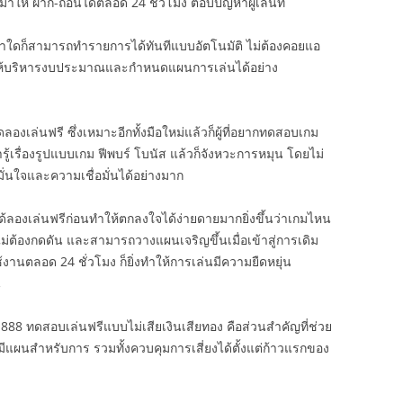
าให้ ฝาก-ถอนได้ตลอด 24 ชั่วโมง ตอบปัญหาผู้เล่นที่
าใดก็สามารถทำรายการได้ทันทีแบบอัตโนมัติ ไม่ต้องคอยแอ
วยให้บริหารงบประมาณและกำหนดแผนการเล่นได้อย่าง
องเล่นฟรี ซึ่งเหมาะอีกทั้งมือใหม่แล้วก็ผู้ที่อยากทดสอบเกม
รู้เรื่องรูปแบบเกม ฟีพบร์ โบนัส แล้วก็จังหวะการหมุน โดยไม่
มั่นใจและความเชื่อมั่นได้อย่างมาก
องเล่นฟรีก่อนทำให้ตกลงใจได้ง่ายดายมากยิ่งขึ้นว่าเกมไหน
่ต้องกดดัน และสามารถวางแผนเจริญขึ้นเมื่อเข้าสู่การเดิม
้งานตลอด 24 ชั่วโมง ก็ยิ่งทำให้การเล่นมีความยืดหยุ่น
น
a888 ทดสอบเล่นฟรีแบบไม่เสียเงินเสียทอง คือส่วนสำคัญที่ช่วย
งมีแผนสำหรับการ รวมทั้งควบคุมการเสี่ยงได้ตั้งแต่ก้าวแรกของ