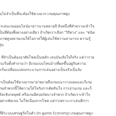
บไม่จำเป็นที่จะต้องใช้ดวงมาก เกมคุณภาพสูง
รเล่นเกมออนไลน์มายาวนานหลายปี สิ่งหนึ่งที่ทำความเข้าใจ
นที่ต้องพึ่งดวงอย่างเดียว ถ้าเกิดเราเลือก “วิถีทาง” และ “ชนิด
ธิภาพสูงหลายเกมให้โอกาสให้ผู้เล่นใช้ความสามารถ ความรู้
ุ่ม
จำเป็นต้องอาศัยโชคเป็นหลัก เล่นบันเทิงใจก็จริง แต่ว่าราย
นเริ่มตั้งคำถามว่า มีเกมแบบไหนบ้างที่ผลขึ้นอยู่กับความ
ริ่มเปลี่ยนแปลงกระบวนการเล่นอย่างเป็นจริงเป็นจัง
ไม่จำเป็นต้องใช้ดวงมากมาย”หมายถึงเกมแนววางแผนและก็เกม
เกมจำพวกนี้ให้ความใส่ใจกับการตัดสินใจ การอ่านเกม และก็
ดเชิงกลยุทธ์ หรือเกมอีสปอร์ตบางจำพวก ถ้าเกิดเราเข้าใจ
ย่างชัดเจน ไม่ใช่เนื่องจากโชค แต่ว่าเพราะเราเล่นดีกว่า
มที่มีระบบเศรษฐกิจในตัว (In-game Economy) เกมคุณภาพสูง