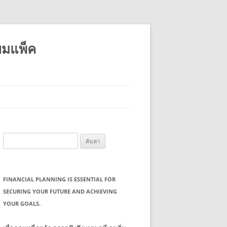
ยมแพ็ค
ค้นหา
สำหรับ:
FINANCIAL PLANNING IS ESSENTIAL FOR
SECURING YOUR FUTURE AND ACHIEVING
YOUR GOALS.