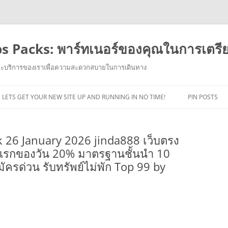
s Packs: พาร์ทเนอร์ของคุณในการเตรี
และบริการของเราเพื่อความสะดวกสบายในการเดินทาง
ข้าม
ไป
LETS GET YOUR NEW SITE UP AND RUNNING IN NO TIME!
PIN POSTS
ยัง
เนื้อหา
 26 January 2026 jinda888 เว็บตรง
กแรกของวัน 20% มาตรฐานชั้นนำ 10
มัครด่วน รับทรัพย์ไม่พัก Top 99 by