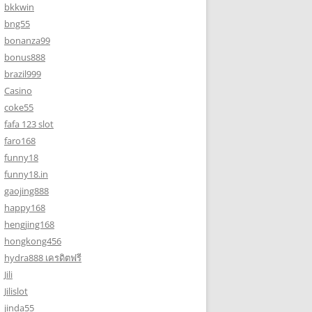
bkkwin
bng55
bonanza99
bonus888
brazil999
Casino
coke55
fafa 123 slot
faro168
funny18
funny18.in
gaojing888
happy168
hengjing168
hongkong456
hydra888 เครดิตฟรี
Jili
Jilislot
jinda55