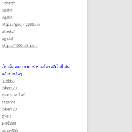
1xbetth
pgslot
pgslot
https://gaojing888.vip
allbet24
pg slot
https://188betth.me
เว็บสล็อตและบาคาร่าของโครตดีเว็บนี้เล่น
แล้วรวยจัดๆ
918kiss
joker123
ดูหนังออนไลน์
sagame
joker123
ดูหนัง
พุซซี่888
pussy888