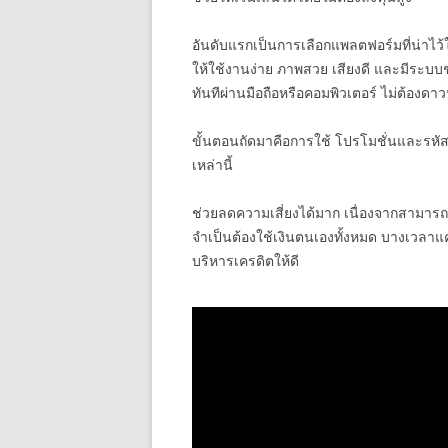
อันดับแรกเป็นการเลือกแพลตฟอร์มที่น่าไว
ให้ใช้งานง่าย ภาพสวย เสียงดี และมีระบบช่
ทันทีผ่านมือถือหรือคอมพิวเตอร์ ไม่ต้องดาว
ขั้นตอนถัดมาคือการใช้ โปรโมชั่นและรหัส
เหล่านี้
ช่วยลดความเสี่ยงได้มาก เนื่องจากสามาร
จำเป็นต้องใช้เงินตนเองทั้งหมด บางเวลาแค่
บริหารเครดิตให้ดี