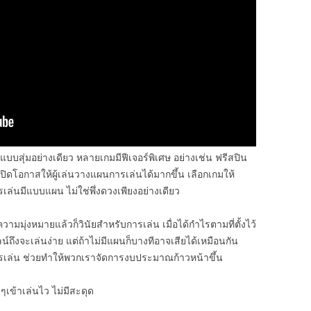
แบบสุ่มอย่างเดียว หลายเกมมีฟีเจอร์พิเศษ อย่างเช่น ฟรีสปิน
งเปิดโอกาสให้ผู้เล่นวางแผนการเล่นได้มากขึ้น เลือกเกมให้
เล่นมีแบบแผน ไม่ใช่พึ่งดวงเพียงอย่างเดียว
วามมุ่งหมายแล้วก็วินัยสำหรับการเล่น เมื่อได้กำไรตามที่ตั้งไว้
ลน์ถึงจะเล่นง่าย แต่ถ้าไม่มีแผนก็บางทีอาจเสียได้เหมือนกัน
เล่น ช่วยทำให้พวกเราจัดการงบประมาณก้าวหน้าขึ้น
เข้าเล่นไว ไม่มีสะดุด