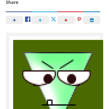
Share