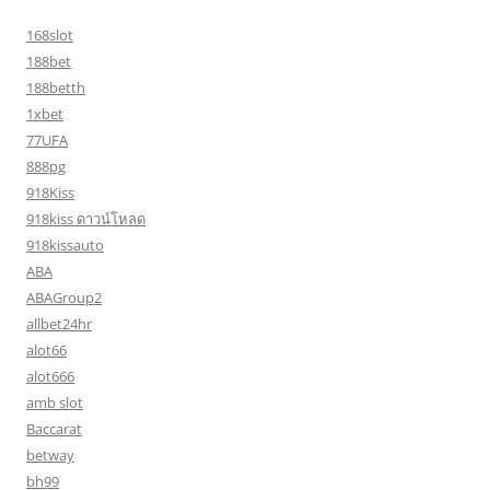
168slot
188bet
188betth
1xbet
77UFA
888pg
918Kiss
918kiss ดาวน์โหลด
918kissauto
ABA
ABAGroup2
allbet24hr
alot66
alot666
amb slot
Baccarat
betway
bh99