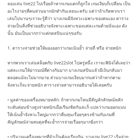
ลองเล่น live22 ไปเรื่อยถ้าหากเกมแตกก็ถูกใจ เกมเงียบก็เปลี่ยน เป็น
อะไรง่ายๆที่คนส่วนมากมักทำกันเลยนะครับ แต่ว่าถ้าเกิดพวกเรา
เล่นไปนานๆเราจะรู้ดีว่า บางเกมมีจังหวะเฉพาะของตนเอง ตาราง
จ่ายเป็นสิ่งที่ช่วยอธิบายจังหวะเฉพาะของแต่ละเกมด้วยนั่นเอง ดัง
นั้น มันเป็นมากกว่าแค่กดสปินแน่ๆขอรับ
1. ตารางจ่ายช่วยให้มองออกว่าเกมเน้นย้ำ จ่ายถี่ หรือ จ่ายหนัก
หากพวกเราเล่นสล็อตกับ live22slot ไปครู่หนึ่ง เราจะพินิจได้เลยว่า
แต่ละเกมให้อารมณ์ที่ต่างกันมาก บางเกมสปินแล้วมีเงินกลับมา
ตลอดแม้จะไม่มากมาย ส่วนบางเกมเงียบมากแต่ว่าถ้าหากตาม
จังหวะก็จะจ่ายหนัก ตารางจ่ายสามารถอธิบายได้เลยครับ
• มูลค่าของเครื่องหมายหลัก: ถ้าหากเกมไหนมีสัญลักลักษณ์หลัก
ระดับค่อนข้างสูงจ่ายหนักเมื่อเรียงชิดกันล่ะก็ แปลว่าเกมออกแบบ
ให้เน้นย้ำจังหวะใหญ่มากกว่าคืนทุนเรื่อยๆตรงข้ามกับเกมที่
สัญลักษณ์จ่ายสมดุลที่จะย้ำการจ่ายเรื่อยๆมากยิ่งกว่า
• ปริมาณเครื่องหมายที่จำเป็นต้องเรียงกัน: บางเกม live22 เริ่มจ่าย