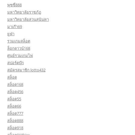
พุซซี่888
มหาวิทยาลัยราชภัฏ
มหาวิทยาลัยสวนสุนันทา
มาเก๊า69
ยูฟ่า
รวมเกมสล็อต
ล็อกดาวน์168
ศูนย์รวมเกมไพ่
สปอร์ตบุ๊ก
สมัครสมาชิก lotto432
สล็อต
สล็อต168
สล็อต456
สล็อต55
สล็อต66
สล็อต777
สล็อต888
สล็อต918