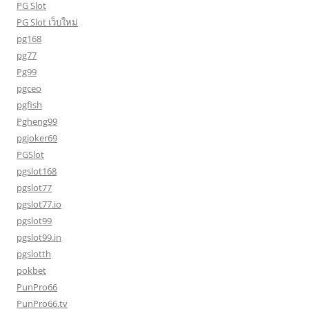
PG Slot
PG Slot เว็บใหม่
pg168
pg77
Pg99
pgceo
pgfish
Pgheng99
pgjoker69
PGSlot
pgslot168
pgslot77
pgslot77.io
pgslot99
pgslot99.in
pgslotth
pokbet
PunPro66
PunPro66.tv