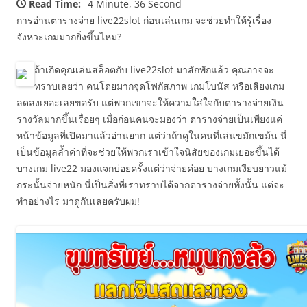
Read Time:
4 Minute, 36 Second
การอ่านตารางจ่าย live22slot ก่อนเล่นเกม จะช่วยทำให้รู้เรื่อง
จังหวะเกมมากยิ่งขึ้นไหม?
ถ้าเกิดคุณเล่นสล็อตกับ live22slot มาสักพักแล้ว คุณอาจจะ
ทราบเลยว่า คนโดยมากจุดโฟกัสภาพ เกมโบนัส หรือเสียงเกม
ลดลงเยอะเลยขอรับ แต่พวกเขาจะให้ความใส่ใจกับตารางจ่ายเงิน
รางวัลมากขึ้นเรื่อยๆ เมื่อก่อนคนจะมองว่า ตารางจ่ายเป็นเพียงแค่
หน้าข้อมูลที่เปิดมาแล้วอ่านยาก แต่ว่าถ้าดูในคนที่เล่นขมักเขม้น นี่
เป็นข้อมูลล้ำค่าที่จะช่วยให้พวกเราเข้าใจนิสัยของเกมเยอะขึ้นได้
บางเกม live22 มองแจกบ่อยครั้งแต่ว่าจ่ายค่อย บางเกมเงียบยาวแม้
กระนั้นจ่ายหนัก นี่เป็นสิ่งที่เราทราบได้จากตารางจ่ายทั้งนั้น แต่จะ
ทำอย่างไร มาดูกันเลยครับผม!