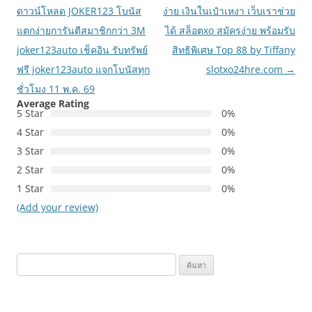
ดาวน์โหลด JOKER123 โบนัส
ง่าย เงินในเป๋าเหงา เว็บเราช่วย
แตกง่ายการันตีสมาชิกกว่า 3M
ได้ สล็อตxo สมัครง่าย พร้อมรับ
joker123auto เช็คอิน รับทรัพย์
สิทธิพิเศษ Top 88 by Tiffany
ฟรี joker123auto แจกโบนัสทุก
slotxo24hre.com
→
ชั่วโมง 11 พ.ค. 69
Average Rating
5 Star
0%
4 Star
0%
3 Star
0%
2 Star
0%
1 Star
0%
(Add your review)
ค้นหา
สำหรับ: