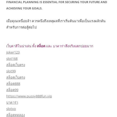
FINANCIAL PLANNING IS ESSENTIAL FOR SECURING YOUR FUTURE AND
ACHIEVING YOUR GOALS.
เมื่อคุณเหนื่อยล้า ควรคนึงถึงเหตุผลที่เราเริ่มต้นมาเพื่อเป็นแรงผลักดัน
สำหรับการต่อสู้ต่อไป
เว็บคาสิโนน่าเล่น ทั้ง
สล็อต
และ
บาคาร่า
ตึงจริงแตกบ่อยมาก
joker123
slot168
สล็อตเว็บตรง
slot99
สล็อตเว็บตรง
สล็อต888
สล็อต99
https://www.pussy888fun.vip
บาคาร่า
slotxo
สล็อตทดลอง