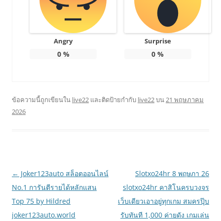
Angry
Surprise
0
%
0
%
ข้อความนี้ถูกเขียนใน
live22
และติดป้ายกำกับ
live22
บน
21 พฤษภาคม
2026
เมนู
←
Joker123auto สล็อตออนไลน์
Slotxo24hr 8 พฤษภา 26
นำทาง
No.1 การันตีรายได้หลักแสน
slotxo24hr คาสิโนครบวงจร
เรื่อง
Top 75 by Hildred
เว็บเดียวเอาอยู่ทุกเกม สมครปุ๊บ
joker123auto.world
รับทันที 1,000 ค่ายดัง เกมเล่น