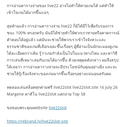
การอ่านตารางจ่ายของ live22 อาจไม่ทำให้ทายเกมได้ แต่ทำให้
เข้าใจเกมได้มากขึ้นแน่ๆ
สุดท้ายแล้ว การอ่านตารางจ่าย live22 ก็มิได้มีไว้เพื่อรับรองการ
ชนะ 100% หรอกครับ มันมิได้ช่วยทำให้พวกเราทายหรือคาดการณ์
คำตอบได้อยู่แล้ว แต่มันจะช่วยให้พวกเราเข้าใจจังหวะและ
ธรรมชาติของเกมที่เลือกเยอะขึ้นเรื่อยๆ ผู้ที่อ่านเป็นมักจะมองดูเกม
ได้ละเอียดกว่าเดิม รู้ว่าเกมกำลังเป็นไปในแนวทางไหน และหาวิธี
การเล่นที่เหมาะสมกับเกมได้มากขึ้น ด้วยเหตุผลดังกล่าว ผมจึงสรุป
ได้เลยว่า การอ่านตารางจ่ายจะมีประโยชน์กับคุณอย่างยิ่ง และจะ
ช่วยให้รู้เรื่องจังหวะของเกมมากขึ้นเรื่อยๆอย่างแน่นอนครับผม
ทดลองเล่นสล็อตทุกค่ายฟรี live22slot live22slot.site 16 July 26
Margene คาสิโน live22slot แตกง่าย Top 58
ขอขอบพระคุณwebsite
live22slot
https://rebrand.ly/live22slot-site