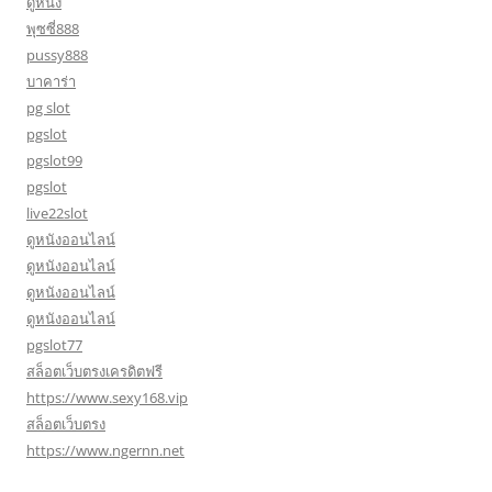
ดูหนัง
พุซซี่888
pussy888
บาคาร่า
pg slot
pgslot
pgslot99
pgslot
live22slot
ดูหนังออนไลน์
ดูหนังออนไลน์
ดูหนังออนไลน์
ดูหนังออนไลน์
pgslot77
สล็อตเว็บตรงเครดิตฟรี
https://www.sexy168.vip
สล็อตเว็บตรง
https://www.ngernn.net