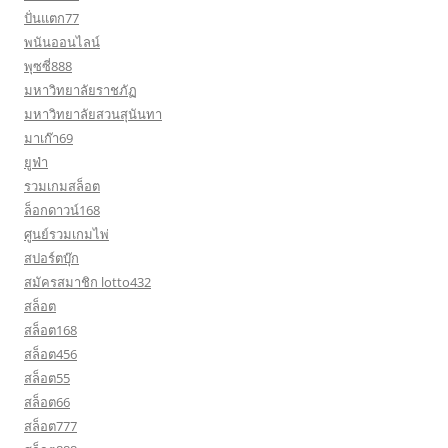
ปั่นแตก77
พนันออนไลน์
พุซซี่888
มหาวิทยาลัยราชภัฏ
มหาวิทยาลัยสวนสุนันทา
มาเก๊า69
ยูฟ่า
รวมเกมสล็อต
ล็อกดาวน์168
ศูนย์รวมเกมไพ่
สปอร์ตบุ๊ก
สมัครสมาชิก lotto432
สล็อต
สล็อต168
สล็อต456
สล็อต55
สล็อต66
สล็อต777