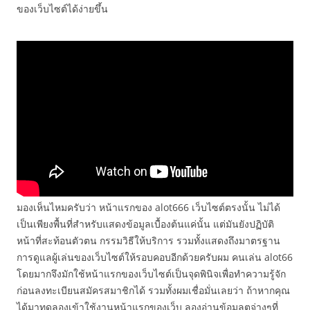
ของเว็บไซต์ได้ง่ายขึ้น
มองเห็นไหมครับว่า หน้าแรกของ alot666 เว็บไซต์ตรงนั้น ไม่ได้
เป็นเพียงพื้นที่สำหรับแสดงข้อมูลเบื้องต้นแค่นั้น แต่มันยังปฏิบัติ
หน้าที่สะท้อนตัวตน กรรมวิธีให้บริการ รวมทั้งแสดงถึงมาตรฐาน
การดูแลผู้เล่นของเว็บไซต์ให้รอบคอบอีกด้วยครับผม คนเล่น alot66
โดยมากจึงมักใช้หน้าแรกของเว็บไซต์เป็นจุดพินิจเพื่อทำความรู้จัก
ก่อนลงทะเบียนสมัครสมาชิกได้ รวมทั้งผมเชื่อมั่นเลยว่า ถ้าหากคุณ
ได้มาทดลองเข้าใช้งานหน้าแรกของเว็บ ลองอ่านข้อมูลตจ่างๆที่