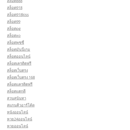
สล็อต888
สล็อต918
สล็อต918kiss
สล็อต99
สล็อตpg
สล็อตxo
สล็อตพุซซี่
สล็อตมันนี่เกม
สล็อตออนไลน์
สล็อตเครดิตฟรี
สล็อตเว็บตรง
สล็อตเว็บตรง 168
สล็อตเเครดิตฟรี
สล็อตแตกดี
สวนสุนันทา
สแกนคิวอาร์โค้ด
หนังออนไลน์
หวย24ออนไลน์
หวยออนไลน์