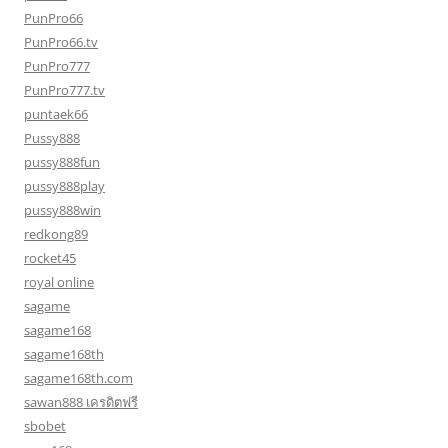
PunPro66
PunPro66.tv
PunPro777
PunPro777.tv
puntaek66
Pussy888
pussy888fun
pussy888play
pussy888win
redkong89
rocket45
royal online
sagame
sagame168
sagame168th
sagame168th.com
sawan888 เครดิตฟรี
sbobet