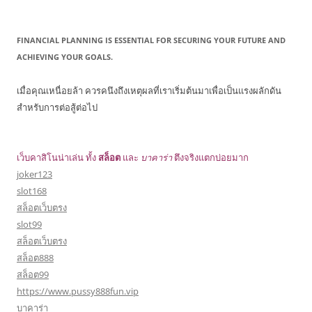
สำหรับ:
FINANCIAL PLANNING IS ESSENTIAL FOR SECURING YOUR FUTURE AND
ACHIEVING YOUR GOALS.
เมื่อคุณเหนื่อยล้า ควรคนึงถึงเหตุผลที่เราเริ่มต้นมาเพื่อเป็นแรงผลักดัน
สำหรับการต่อสู้ต่อไป
เว็บคาสิโนน่าเล่น ทั้ง
สล็อต
และ
บาคาร่า
ตึงจริงแตกบ่อยมาก
joker123
slot168
สล็อตเว็บตรง
slot99
สล็อตเว็บตรง
สล็อต888
สล็อต99
https://www.pussy888fun.vip
บาคาร่า