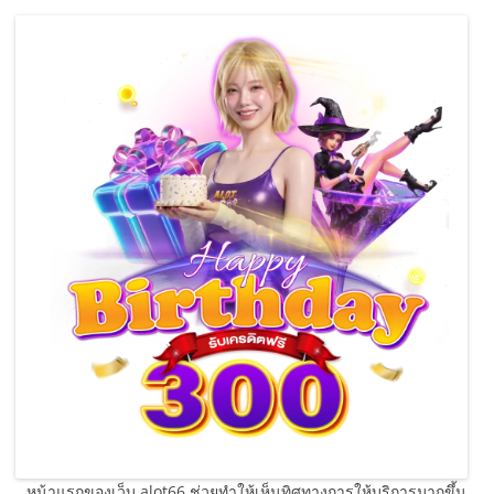
หน้าแรกของเว็บ alot66 ช่วยทำให้เห็นทิศทางการให้บริการมากขึ้น