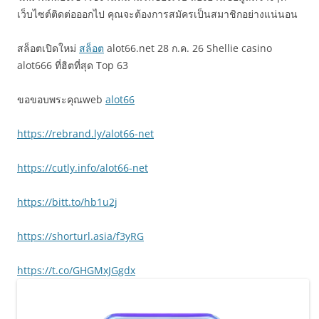
เว็บไซต์ติดต่อออกไป คุณจะต้องการสมัครเป็นสมาชิกอย่างแน่นอน
สล็อตเปิดใหม่
สล็อต
alot66.net 28 ก.ค. 26 Shellie casino
alot666 ที่ฮิตที่สุด Top 63
ขอขอบพระคุณweb
alot66
https://rebrand.ly/alot66-net
https://cutly.info/alot66-net
https://bitt.to/hb1u2j
https://shorturl.asia/f3yRG
https://t.co/GHGMxJGgdx