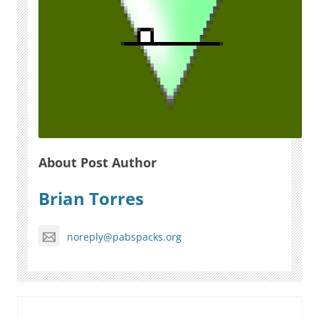
About Post Author
Brian Torres
noreply@pabspacks.org