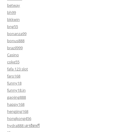
betway
bh99
bkkwin
bng55
bonanza99
bonus888
brazil999
Casino
coke55
fafa 123 slot
faro168
funny18
funny18.in
gaojing888
happy168
hengjing168
hongkong456
hydra888 เครดิตฟรี