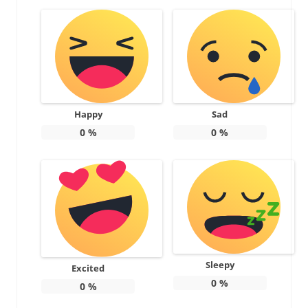
Happy
Sad
0
%
0
%
Sleepy
Excited
0
%
0
%