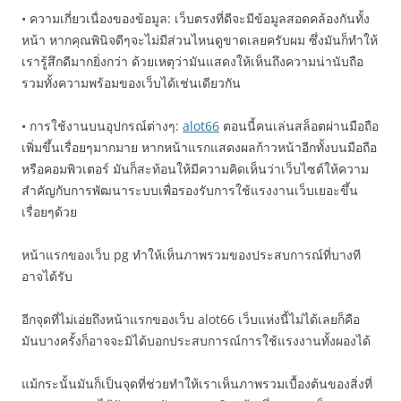
• ความเกี่ยวเนื่องของข้อมูล: เว็บตรงที่ดีจะมีข้อมูลสอดคล้องกันทั้ง
หน้า หากคุณพินิจดีๆจะไม่มีส่วนไหนดูขาดเลยครับผม ซึ่งมันก็ทำให้
เรารู้สึกดีมากยิ่งกว่า ด้วยเหตุว่ามันแสดงให้เห็นถึงความน่านับถือ
รวมทั้งความพร้อมของเว็บได้เช่นเดียวกัน
• การใช้งานบนอุปกรณ์ต่างๆ:
alot66
ตอนนี้คนเล่นสล็อตผ่านมือถือ
เพิ่มขึ้นเรื่อยๆมากมาย หากหน้าแรกแสดงผลก้าวหน้าอีกทั้งบนมือถือ
หรือคอมพิวเตอร์ มันก็สะท้อนให้มีความคิดเห็นว่าเว็บไซต์ให้ความ
สำคัญกับการพัฒนาระบบเพื่อรองรับการใช้แรงงานเว็บเยอะขึ้น
เรื่อยๆด้วย
หน้าแรกของเว็บ pg ทำให้เห็นภาพรวมของประสบการณ์ที่บางที
อาจได้รับ
อีกจุดที่ไม่เอ่ยถึงหน้าแรกของเว็บ alot66 เว็บแห่งนี้ไม่ได้เลยก็คือ
มันบางครั้งก็อาจจะมิได้บอกประสบการณ์การใช้แรงงานทั้งผองได้
แม้กระนั้นมันก็เป็นจุดที่ช่วยทำให้เราเห็นภาพรวมเบื้องต้นของสิ่งที่