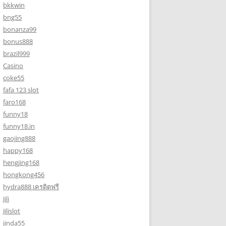
bkkwin
bng55
bonanza99
bonus888
brazil999
Casino
coke55
fafa 123 slot
faro168
funny18
funny18.in
gaojing888
happy168
hengjing168
hongkong456
hydra888 เครดิตฟรี
Jili
Jilislot
jinda55