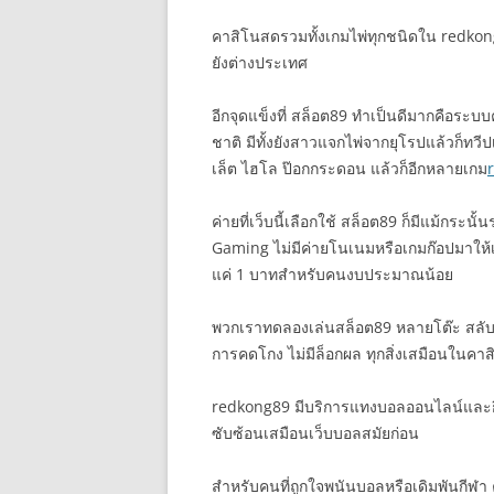
คาสิโนสดรวมทั้งเกมไพ่ทุกชนิดใน redkong
ยังต่างประเทศ
อีกจุดแข็งที่ สล็อต89 ทำเป็นดีมากคือระ
ชาติ มีทั้งยังสาวแจกไพ่จากยุโรปแล้วก็ทวีป
เล็ต ไฮโล ป๊อกกระดอน แล้วก็อีกหลายเกม
ค่ายที่เว็บนี้เลือกใช้ สล็อต89 ก็มีแม้กระ
Gaming ไม่มีค่ายโนเนมหรือเกมก๊อปมาให้เส
แค่ 1 บาทสำหรับคนงบประมาณน้อย
พวกเราทดลองเล่นสล็อต89 หลายโต๊ะ สลับค่
การคดโกง ไม่มีล็อกผล ทุกสิ่งเสมือนในคาส
redkong89 มีบริการแทงบอลออนไลน์และกี
ซับซ้อนเสมือนเว็บบอลสมัยก่อน
สำหรับคนที่ถูกใจพนันบอลหรือเดิมพันกีฬา ค