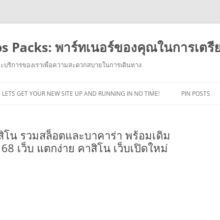
s Packs: พาร์ทเนอร์ของคุณในการเตรี
และบริการของเราเพื่อความสะดวกสบายในการเดินทาง
ข้าม
ไป
LETS GET YOUR NEW SITE UP AND RUNNING IN NO TIME!
PIN POSTS
ยัง
เนื้อหา
สิโน รวมสล็อตและบาคาร่า พร้อมเดิม
68 เว็บ แตกง่าย คาสิโน เว็บเปิดใหม่