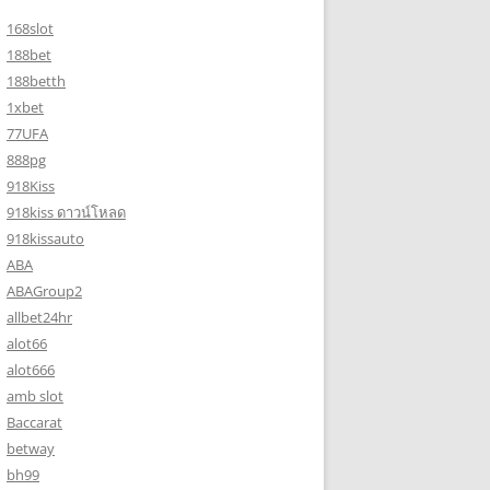
168slot
188bet
188betth
1xbet
77UFA
888pg
918Kiss
918kiss ดาวน์โหลด
918kissauto
ABA
ABAGroup2
allbet24hr
alot66
alot666
amb slot
Baccarat
betway
bh99