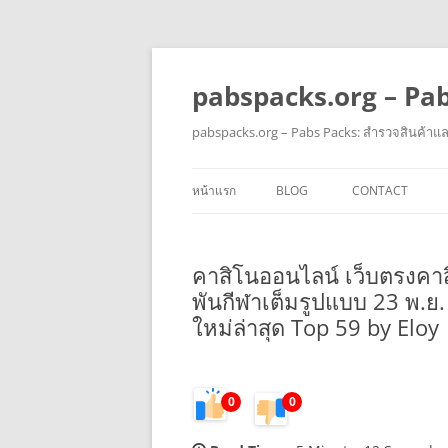
pabspacks.org – Pab
pabspacks.org – Pabs Packs: สำรวจสินค้า
หน้าแรก
BLOG
CONTACT
คาสิโนออนไลน์ เว็บตรงคา
พันกีฬาเต็มรูปแบบ 23 พ.ย. 
ใหม่ล่าสุด Top 59 by Eloy
0
0