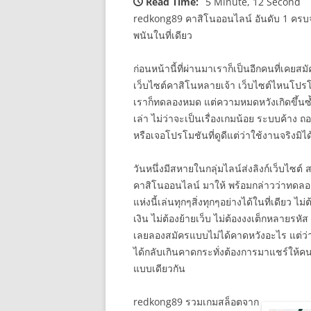
Read Time:
5 Minute, 12 Second
redkong89 คาสิโนออนไลน์ อันดับ 1 ครบ
พนันในที่เดียว
ก่อนหน้านี้ที่ผ่านมาเราก็เป็นอีกคนที่เคยสม
เว็บไซต์คาสิโนหลายเจ้า เว็บไซต์ไหนโปรโ
เราก็ทดลองหมด แต่ความหมดหวังเกิดขึ้นซ้
เล่า ไม่ว่าจะเป็นเรื่องเกมน้อย ระบบค้าง ถ
หรือเจอโปรโมชันที่ดูดีแต่ว่าใช้งานจริงมิไ
วันหนึ่งมีสหายในกลุ่มไลน์ส่งลิงก์เว็บไซต์
คาสิโนออนไลน์ มาให้ พร้อมกล่าวว่าทดลอง
แห่งนี้เล่นทุกๆสิ่งทุกๆอย่างได้ในที่เดียว ไม
เงิน ไม่ต้องย้ายเว็บ ไม่ต้องงงเต็กหลายรหัส
เลยลองสมัครแบบไม่ได้คาดหวังอะไร แต่ว่าผ
ได้กลับเกินคาดกระทั่งต้องการมาแชร์ให้ค
แบบเดียวกัน
redkong89 รวมเกมสล็อตจาก