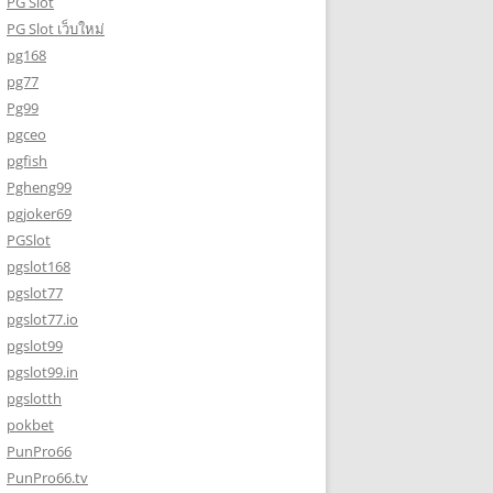
PG Slot
PG Slot เว็บใหม่
pg168
pg77
Pg99
pgceo
pgfish
Pgheng99
pgjoker69
PGSlot
pgslot168
pgslot77
pgslot77.io
pgslot99
pgslot99.in
pgslotth
pokbet
PunPro66
PunPro66.tv