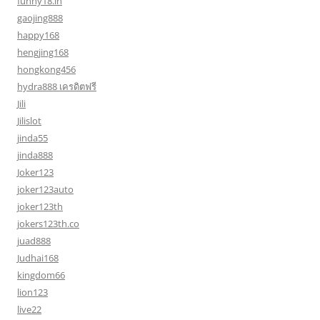
funny18.in
gaojing888
happy168
hengjing168
hongkong456
hydra888 เครดิตฟรี
Jili
Jilislot
jinda55
jinda888
Joker123
joker123auto
joker123th
jokers123th.co
juad888
Judhai168
kingdom66
lion123
live22