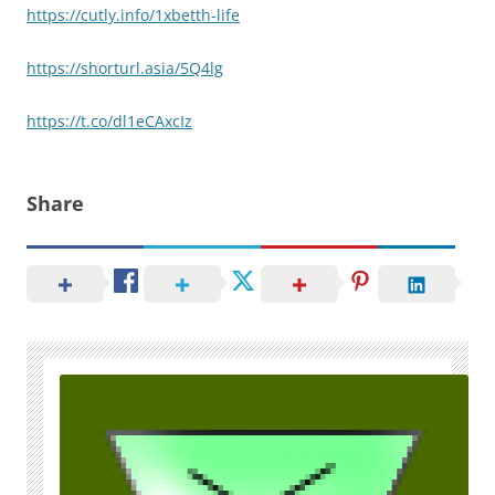
https://cutly.info/1xbetth-life
https://shorturl.asia/5Q4lg
https://t.co/dl1eCAxcIz
Share