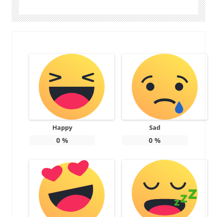
Happy
Sad
0
%
0
%