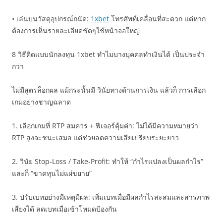
• เล่นบนวัสดุอุปกรณ์ถนัด:
1xbet
โทรศัพท์เคลื่อนที่สะดวก แต่หาก
ต้องการเห็นรายละเอียดชัดๆใช้หน้าจอใหญ่
8 วิธีคิดแบบนักลงทุน 1xbet ทำไมบางบุคคลทำเงินได้ เป็นประจำ
กว่า
ไม่มีสูตรล็อกผล แม้กระนั้นมี วินัยทางด้านการเงิน แล้วก็ การเลือก
เกมอย่างชาญฉลาด
1. เลือกเกมที่ RTP สมควร + ฟีเจอร์คุ้มค่า: ไม่ได้มีความหมายว่า
RTP สูงจะชนะเสมอ แต่ช่วยลดความเสียเปรียบระยะยาว
2. วินัย Stop-Loss / Take-Profit: ทำให้ “กำไรแปลงเป็นผลกำไร”
และก็ “ขาดทุนไม่แผ่ขยาย”
3. ปรับเบทอย่างมีเหตุมีผล: เพิ่มเบทเมื่อมีผลกำไรสะสมและสารภาพ
เสี่ยงได้ ลดเบทเมื่อเข้าโหมดป้องกัน