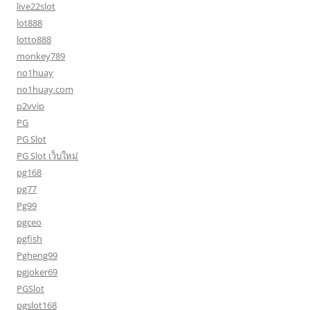
live22slot
lot888
lotto888
monkey789
no1huay
no1huay.com
p2vvip
PG
PG Slot
PG Slot เว็บใหม่
pg168
pg77
Pg99
pgceo
pgfish
Pgheng99
pgjoker69
PGSlot
pgslot168