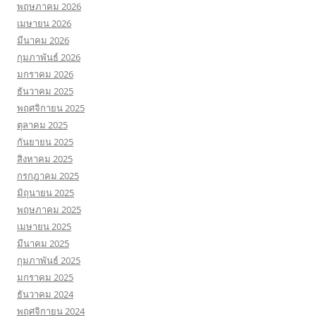
พฤษภาคม 2026
เมษายน 2026
มีนาคม 2026
กุมภาพันธ์ 2026
มกราคม 2026
ธันวาคม 2025
พฤศจิกายน 2025
ตุลาคม 2025
กันยายน 2025
สิงหาคม 2025
กรกฎาคม 2025
มิถุนายน 2025
พฤษภาคม 2025
เมษายน 2025
มีนาคม 2025
กุมภาพันธ์ 2025
มกราคม 2025
ธันวาคม 2024
พฤศจิกายน 2024