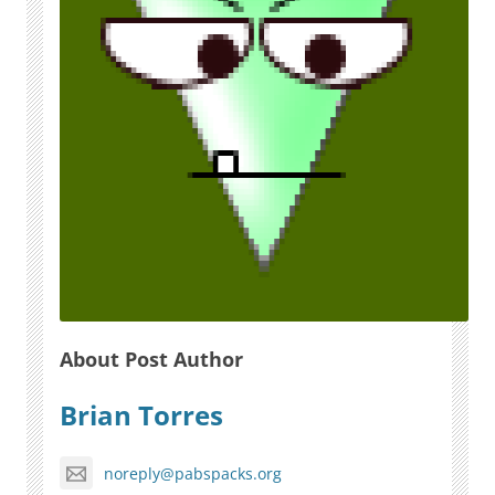
About Post Author
Brian Torres
noreply@pabspacks.org