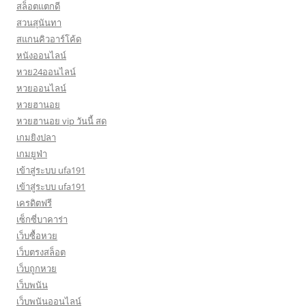
สล็อตแตกดี
สวนสุนันทา
สแกนคิวอาร์โค้ด
หนังออนไลน์
หวย24ออนไลน์
หวยออนไลน์
หวยฮานอย
หวยฮานอย vip วันนี้ สด
เกมยิงปลา
เกมยูฟ่า
เข้าสู่ระบบ ufa191
เข้าสู่ระบบ ufa191
เครดิตฟรี
เซ็กซี่บาคาร่า
เว็บซื้อหวย
เว็บตรงสล็อต
เว็บถูกหวย
เว็บพนัน
เว็บพนันออนไลน์