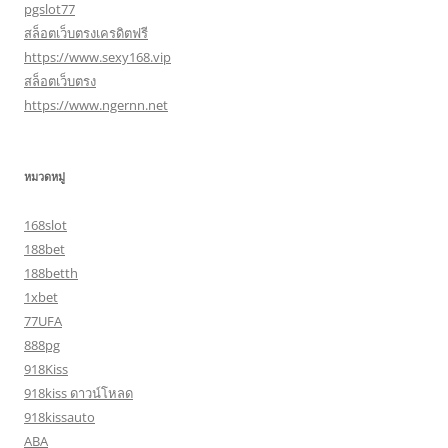
pgslot77
สล็อตเว็บตรงเครดิตฟรี
https://www.sexy168.vip
สล็อตเว็บตรง
https://www.ngernn.net
หมวดหมู่
168slot
188bet
188betth
1xbet
77UFA
888pg
918Kiss
918kiss ดาวน์โหลด
918kissauto
ABA