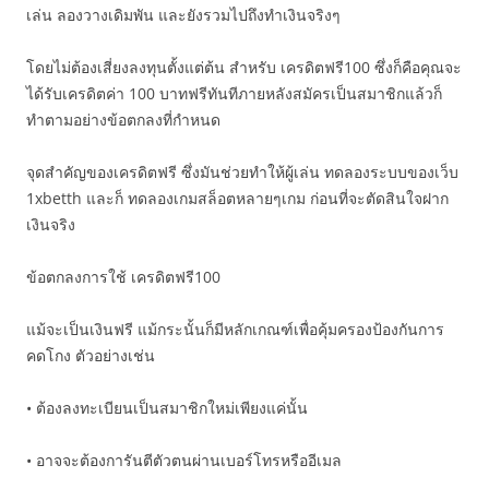
เล่น ลองวางเดิมพัน และยังรวมไปถึงทำเงินจริงๆ
โดยไม่ต้องเสี่ยงลงทุนตั้งแต่ต้น สำหรับ เครดิตฟรี100 ซึ่งก็คือคุณจะ
ได้รับเครดิตค่า 100 บาทฟรีทันทีภายหลังสมัครเป็นสมาชิกแล้วก็
ทำตามอย่างข้อตกลงที่กำหนด
จุดสำคัญของเครดิตฟรี ซึ่งมันช่วยทำให้ผู้เล่น ทดลองระบบของเว็บ
1xbetth และก็ ทดลองเกมสล็อตหลายๆเกม ก่อนที่จะตัดสินใจฝาก
เงินจริง
ข้อตกลงการใช้ เครดิตฟรี100
แม้จะเป็นเงินฟรี แม้กระนั้นก็มีหลักเกณฑ์เพื่อคุ้มครองป้องกันการ
คดโกง ตัวอย่างเช่น
• ต้องลงทะเบียนเป็นสมาชิกใหม่เพียงแค่นั้น
• อาจจะต้องการันตีตัวตนผ่านเบอร์โทรหรืออีเมล