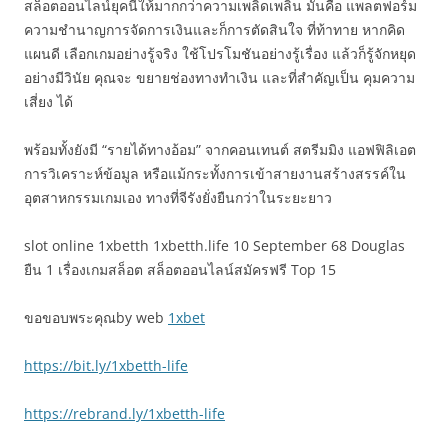
สล็อตออนไลน์ยุคนี้ให้มากกว่าความเพลิดเพลิน มันคือ แพลตฟอร์ม
ความชำนาญการจัดการเงินและก็การตัดสินใจ ที่ท้าทาย หากคิด
แผนดี เลือกเกมอย่างรู้จริง ใช้โปรโมชันอย่างรู้เรื่อง แล้วก็รู้จักหยุด
อย่างมีวินัย คุณจะ ขยายช่องทางทำเงิน และที่สำคัญเป็น คุมความ
เสี่ยง ได้
พร้อมทั้งยังมี “รายได้ทางอ้อม” จากคอนเทนต์ สตรีมมิง แอฟฟิลิเอต
การวิเคราะห์ข้อมูล หรือแม้กระทั้งการเข้าสายงานสร้างสรรค์ใน
อุตสาหกรรมเกมเอง ทางที่จีรังยั่งยืนกว่าในระยะยาว
slot online 1xbetth 1xbetth.life 10 September 68 Douglas
ยืน 1 เรื่องเกมสล็อต สล็อตออนไลน์สมัครฟรี Top 15
ขอขอบพระคุณby web
1xbet
https://bit.ly/1xbetth-life
https://rebrand.ly/1xbetth-life