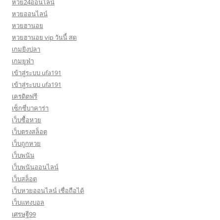
หวย24ออนไลน์
หวยออนไลน์
หวยฮานอย
หวยฮานอย vip วันนี้ สด
เกมยิงปลา
เกมยูฟ่า
เข้าสู่ระบบ ufa191
เข้าสู่ระบบ ufa191
เครดิตฟรี
เซ็กซี่บาคาร่า
เว็บซื้อหวย
เว็บตรงสล็อต
เว็บถูกหวย
เว็บพนัน
เว็บพนันออนไลน์
เว็บสล็อต
เว็บหวยออนไลน์ เชื่อถือได้
เว็บแทงบอล
เศรษฐี99