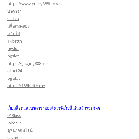
https://www.pussy888fun.vip
บาคาร่า
slotxo
สล็อตทดลอง
คลิปโป๊
1xbetth
pgslot
pgslot
https://gaojing888.vip
allbet24
pg slot
https://188betth.me
เว็บสล็อตและบาคาร่าของโครตดีเว็บนี้เล่นแล้วรวยจัดๆ
918kiss
joker123
ดูหนังออนไลน์
sagame