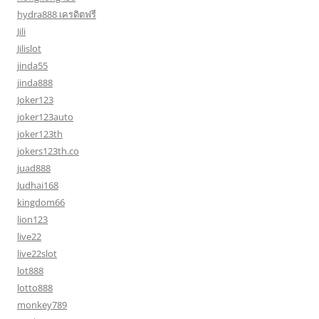
hydra888 เครดิตฟรี
Jili
Jilislot
jinda55
jinda888
Joker123
joker123auto
joker123th
jokers123th.co
juad888
Judhai168
kingdom66
lion123
live22
live22slot
lot888
lotto888
monkey789