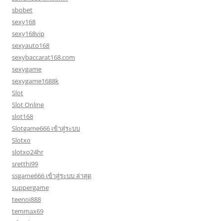
sbobet
sexy168
sexy168vip
sexyauto168
sexybaccarat168.com
sexygame
sexygame1688k
Slot
Slot Online
slot168
Slotgame666 เข้าสู่ระบบ
Slotxo
slotxo24hr
sretthi99
ssgame666 เข้าสู่ระบบ ล่าสุด
suppergame
teenoi888
temmax69