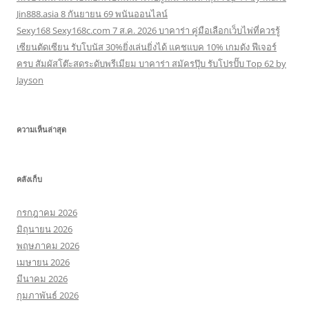
Jin888.asia 8 กันยายน 69 พนันออนไลน์
Sexy168 Sexy168c.com 7 ส.ค. 2026 บาคาร่า คู่มือเลือกเว็บไพ่ที่ควรรู้
เซียนตัดเซียน รับโบนัส 30%ยิ่งเล่นยิ่งได้ แคชแบค 10% เกมดัง ฟีเจอร์
ครบ สัมผัสโต๊ะสดระดับพรีเมียม บาคาร่า สมัครปุ๊บ รับโปรปั๊บ Top 62 by
Jayson
ความเห็นล่าสุด
คลังเก็บ
กรกฎาคม 2026
มิถุนายน 2026
พฤษภาคม 2026
เมษายน 2026
มีนาคม 2026
กุมภาพันธ์ 2026