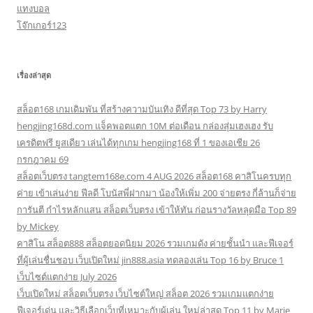
แทงบอล
โจ๊กเกอร์123
เรื่องล่าสุด
สล็อต168 เกมเดิมพัน ที่สร้างความบันเทิง ดีที่สุด Top 73 by Harry
hengjing168d.com แจ็คพอตแตก 10M ต่อเดือน กล่องสุ่มเฮงเฮง รับ
เครดิตฟรี ยูสเดียว เล่นได้ทุกเกม hengjing168 ที่ 1 ของเอเชีย 26
กรกฎาคม 69
สล็อตเว็บตรง tangtem168e.com 4 AUG 2026 สล็อต168 คาสิโนครบทุก
ค่าย เข้าเล่นง่าย ฟีลดี โบนัสพี่ฝากมา น้องให้เพิ่ม 200 จ่ายตรง กี่ล้านก็จ่าย
การันตี กำไรหลักแสน สล็อตเว็บตรง เข้าให้ทัน ก่อนรางวัลหลุดมือ Top 89
by Mickey
คาสิโน สล็อต888 สล็อตยอดนิยม 2026 รวมเกมดัง ค่ายชั้นนำ และฟีเจอร์
ที่ผู้เล่นชื่นชอบ เว็บเปิดใหม่ jin888.asia ทดลองเล่น Top 16 by Bruce 1
เว็บไซต์แตกง่าย July 2026
เว็บเปิดใหม่ สล็อตเว็บตรง เว็บไซต์ใหญ่ สล็อต 2026 รวมเกมแตกง่าย
ฟีเจอร์เด่น และวิธีเลือกเว็บที่เหมาะกับผู้เล่น ใหม่ล่าสุด Top 11 by Marie