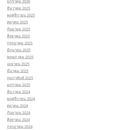
มกราคม 2026
ธันวาคม 2025
พฤศจิกายน 2025
ตุลาคม 2025
กันยายน 2025
สิงหาคม 2025
กรกฎาคม 2025
มิถุนายน 2025
พฤษภาคม 2025
เมษายน 2025
มีนาคม 2025
กุมภาพันธ์ 2025
มกราคม 2025
ธันวาคม 2024
พฤศจิกายน 2024
ตุลาคม 2024
กันยายน 2024
สิงหาคม 2024
กรกฎาคม 2024