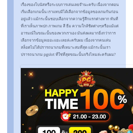
เรื่องของโบนัสหรือระบบการเล่นเลยจ๊านะครับ เนื่องจากตอน
เริ่มเลือกเกมนั้น เราแทบมิได้เลือกจากข้อมูลของเกมกันก่อน
อยู่แล้ว แม้กระนั้นชอบเลือกจากความรู้สึกแรกต่างหาก ทันที
ที่เราเห็นภาพปก ภาพเกม สี ธีม ความใกล้ชิดต่างๆหรือแม้แต่
อารมณ์ในขณะนั้นของพวกเราเอง มันส่งผลมากยิ่งกว่าการ
เลือกจากข้อมูลเยอะแยะเลยล่ะครับผม เนื่องจากคนเล่น
สล็อตไม่ได้ปรารถนาเกมที่เหมาะสมที่สุด แม้กระนั้นเรา
ปรารถนาเกม pgslot ที่ใช่ที่สุดขณะนั้นจริงไหมล่ะครับผม?