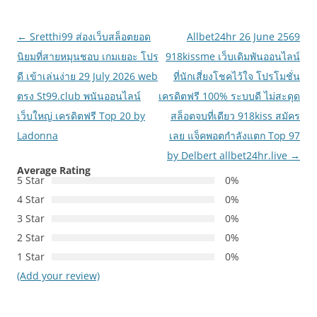
เมนู
←
Sretthi99 ส่องเว็บสล็อตยอด
Allbet24hr 26 June 2569
นำทาง
นิยมที่สายหมุนชอบ เกมเยอะ โปร
918kissme เว็บเดิมพันออนไลน์
เรื่อง
ดี เข้าเล่นง่าย 29 July 2026 web
ที่นักเสี่ยงโชคไว้ใจ โปรโมชั่น
ตรง St99.club พนันออนไลน์
เครดิตฟรี 100% ระบบดี ไม่สะดุด
เว็บใหญ่ เครดิตฟรี Top 20 by
สล็อตจบที่เดียว 918kiss สมัคร
Ladonna
เลย แจ็คพอตกำลังแตก Top 97
by Delbert allbet24hr.live
→
Average Rating
5 Star
0%
4 Star
0%
3 Star
0%
2 Star
0%
1 Star
0%
(Add your review)