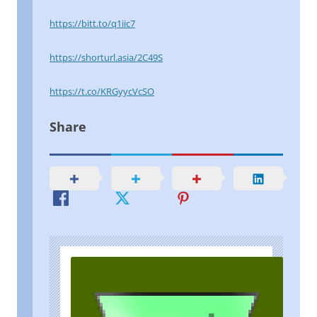
https://bitt.to/q1iic7
https://shorturl.asia/2C49S
https://t.co/KRGyycVcSO
Share