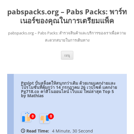
pabspacks.org – Pabs Packs: พาร์ท
เนอร์ของคุณในการเตรียมแพ็ค
pabspacks.org – Pabs Packs: สำรวจสินค้าและบริการของเราเพื่อความ
สะดวกสบายในการเดินทาง
ข้าม
เมนู
ไป
ยัง
เนื้อหา
Pgslot ปั่นสล็อตให้สนุกกว่าเดิม ด้วยเกมแตกง่ายและ
โปรโมชั่นที่คุ้มกว่า 14 กรกฎาคม 26 เวปไซต์ แตกง่าย
Pg718.co คาสิโนออนไลน์ เว็บแม่ ใหม่ล่าสุด Top 5
by Mathias
0
0
Read Time:
4 Minute, 30 Second