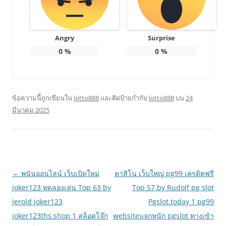
Angry
Surprise
0
%
0
%
ข้อความนี้ถูกเขียนใน
lotto888
และติดป้ายกำกับ
lotto888
บน
24
มีนาคม 2025
เมนู
←
พนันออนไลน์ เว็บเปิดใหม่
คาสิโน เว็บใหญ่ pg99 เครดิตฟรี
นำทาง
joker123 ทดลองเล่น Top 63 by
Top 57 by Rudolf pg slot
เรื่อง
Jerold joker123
Pgslot.today 1 pg99
joker123ths.shop 1 สล็อตโจ๊ก
websiteแจกหนัก pgslot ทางเข้า