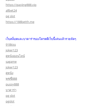
https://gaojing888.vip
allbet24
pg slot
https://188betth.me
เว็บสล็อตและบาคาร่าของโครตดีเว็บนี้เล่นแล้วรวยจัดๆ
918kiss
joker123
ดูหนังออนไลน์
sagame
joker123
ดูหนัง
พุซซี่888
pussy888
บาคาร่า
pg slot
pgslot