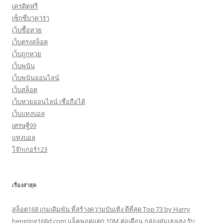
เครดิตฟรี
เซ็กซี่บาคาร่า
เว็บซื้อหวย
เว็บตรงสล็อต
เว็บถูกหวย
เว็บพนัน
เว็บพนันออนไลน์
เว็บสล็อต
เว็บหวยออนไลน์ เชื่อถือได้
เว็บแทงบอล
เศรษฐี99
แทงบอล
โจ๊กเกอร์123
เรื่องล่าสุด
สล็อต168 เกมเดิมพัน ที่สร้างความบันเทิง ดีที่สุด Top 73 by Harry
hengjing168d.com แจ็คพอตแตก 10M ต่อเดือน กล่องสุ่มเฮงเฮง รับ