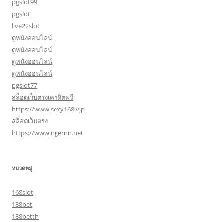
pgslot99
pgslot
live22slot
ดูหนังออนไลน์
ดูหนังออนไลน์
ดูหนังออนไลน์
ดูหนังออนไลน์
pgslot77
สล็อตเว็บตรงเครดิตฟรี
https://www.sexy168.vip
สล็อตเว็บตรง
https://www.ngernn.net
หมวดหมู่
168slot
188bet
188betth