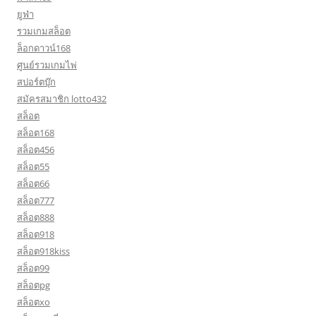
ยูฟ่า
รวมเกมสล็อต
ล็อกดาวน์168
ศูนย์รวมเกมไพ่
สปอร์ตบุ๊ก
สมัครสมาชิก lotto432
สล็อต
สล็อต168
สล็อต456
สล็อต55
สล็อต66
สล็อต777
สล็อต888
สล็อต918
สล็อต918kiss
สล็อต99
สล็อตpg
สล็อตxo