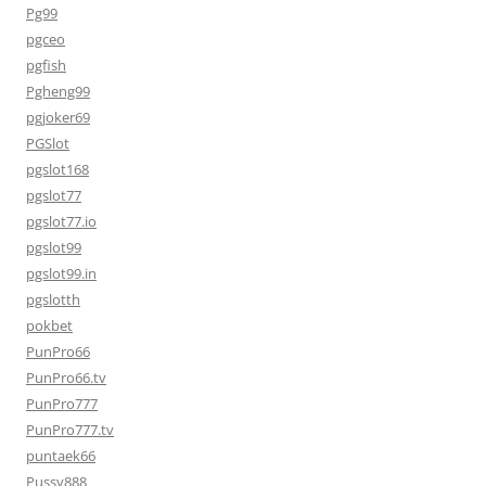
Pg99
pgceo
pgfish
Pgheng99
pgjoker69
PGSlot
pgslot168
pgslot77
pgslot77.io
pgslot99
pgslot99.in
pgslotth
pokbet
PunPro66
PunPro66.tv
PunPro777
PunPro777.tv
puntaek66
Pussy888