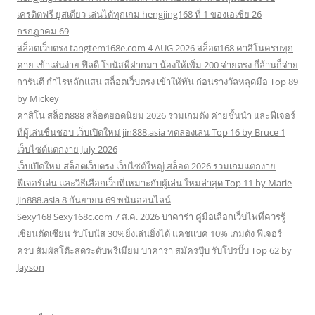
เครดิตฟรี ยูสเดียว เล่นได้ทุกเกม hengjing168 ที่ 1 ของเอเชีย 26
กรกฎาคม 69
สล็อตเว็บตรง tangtem168e.com 4 AUG 2026 สล็อต168 คาสิโนครบทุก
ค่าย เข้าเล่นง่าย ฟีลดี โบนัสพี่ฝากมา น้องให้เพิ่ม 200 จ่ายตรง กี่ล้านก็จ่าย
การันตี กำไรหลักแสน สล็อตเว็บตรง เข้าให้ทัน ก่อนรางวัลหลุดมือ Top 89
by Mickey
คาสิโน สล็อต888 สล็อตยอดนิยม 2026 รวมเกมดัง ค่ายชั้นนำ และฟีเจอร์
ที่ผู้เล่นชื่นชอบ เว็บเปิดใหม่ jin888.asia ทดลองเล่น Top 16 by Bruce 1
เว็บไซต์แตกง่าย July 2026
เว็บเปิดใหม่ สล็อตเว็บตรง เว็บไซต์ใหญ่ สล็อต 2026 รวมเกมแตกง่าย
ฟีเจอร์เด่น และวิธีเลือกเว็บที่เหมาะกับผู้เล่น ใหม่ล่าสุด Top 11 by Marie
Jin888.asia 8 กันยายน 69 พนันออนไลน์
Sexy168 Sexy168c.com 7 ส.ค. 2026 บาคาร่า คู่มือเลือกเว็บไพ่ที่ควรรู้
เซียนตัดเซียน รับโบนัส 30%ยิ่งเล่นยิ่งได้ แคชแบค 10% เกมดัง ฟีเจอร์
ครบ สัมผัสโต๊ะสดระดับพรีเมียม บาคาร่า สมัครปุ๊บ รับโปรปั๊บ Top 62 by
Jayson