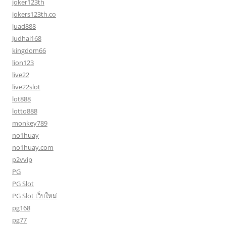
joker123th
jokers123th.co
juad888
Judhai168
kingdom66
lion123
live22
live22slot
lot888
lotto888
monkey789
no1huay
no1huay.com
p2vvip
PG
PG Slot
PG Slot เว็บใหม่
pg168
pg77