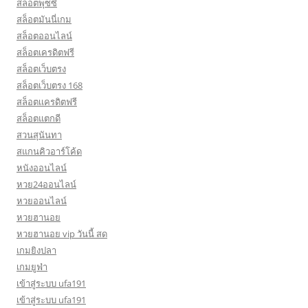
สล็อตพุซซี่
สล็อตมันนี่เกม
สล็อตออนไลน์
สล็อตเครดิตฟรี
สล็อตเว็บตรง
สล็อตเว็บตรง 168
สล็อตเเครดิตฟรี
สล็อตแตกดี
สวนสุนันทา
สแกนคิวอาร์โค้ด
หนังออนไลน์
หวย24ออนไลน์
หวยออนไลน์
หวยฮานอย
หวยฮานอย vip วันนี้ สด
เกมยิงปลา
เกมยูฟ่า
เข้าสู่ระบบ ufa191
เข้าสู่ระบบ ufa191