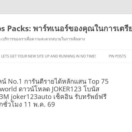
s Packs: พาร์ทเนอร์ของคุณในการเตรี
และบริการของเราเพื่อความสะดวกสบายในการเดินทาง
ข้าม
ไป
LETS GET YOUR NEW SITE UP AND RUNNING IN NO TIME!
PIN POSTS
ยัง
เนื้อหา
น์ No.1 การันตีรายได้หลักแสน Top 75
.world ดาวน์โหลด JOKER123 โบนัส
3M joker123auto เช็คอิน รับทรัพย์ฟรี
ชั่วโมง 11 พ.ค. 69