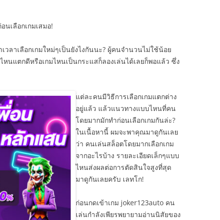
่อนเลือกเกมเสมอ!
ทำเวลาเลือกเกมใหม่ๆเป็นยังไงกันนะ? ผู้คนจำนวนไม่ใช้น้อย
าเกมไหนแตกดีหรือเกมไหนเป็นกระแสก็ลองเล่นได้เลยก็พอแล้ว ซึ่ง
แต่ละคนมีวิธีการเลือกเกมแตกต่าง
อยู่แล้ว แล้วแนวทางแบบไหนที่คน
โดยมากมักทำก่อนเลือกเกมกันล่ะ?
ในเนื้อหานี้ ผมจะพาคุณมาดูกันเลย
ว่า คนเล่นสล็อตโดยมากเลือกเกม
จากอะไรบ้าง รายละเอียดเล็กๆแบบ
ไหนส่งผลต่อการตัดสินใจสูงที่สุด
มาดูกันเลยครับ เลทโก!
ก่อนกดเข้าเกม joker123auto คน
เล่นกำลังเพียรพยายามอ่านนิสัยของ