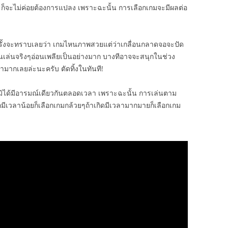
ก็จะไม่ค่อยต้องการแปลง เพราะฉะนั้น การเลือกเกมจะมีผลต่อ
ครั้งจะทราบเลยว่า เกมไหนภาพสวยแต่ว่าเกลื่อนกลาดจอจะปัด
นเล่นจริงๆอ่อนเพลียเป็นอย่างมาก บางทีอาจจะสนุกในช่วง
มากเลยล่ะนะครับ ตัดทิ้งในทันที!
ิงๆมิได้มีอารมณ์เดียวกันตลอดเวลา เพราะฉะนั้น การเล่นตาม
กมีเวลาน้อยก็เลือกเกมกล้วยๆถ้าเกิดมีเวลามากมายก็เลือกเกม