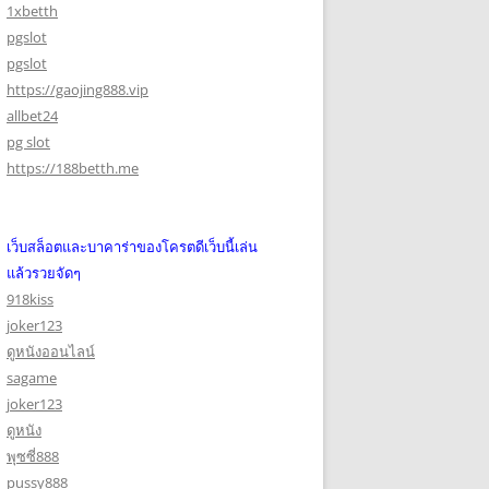
1xbetth
pgslot
pgslot
https://gaojing888.vip
allbet24
pg slot
https://188betth.me
เว็บสล็อตและบาคาร่าของโครตดีเว็บนี้เล่น
แล้วรวยจัดๆ
918kiss
joker123
ดูหนังออนไลน์
sagame
joker123
ดูหนัง
พุซซี่888
pussy888