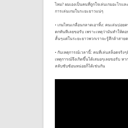
ไหม? ผมเองเป็นคนที่ถูกใจเล่นเกมอะไรและ
การเล่นเกมในระยะยาวแน่ๆ
• เกมไหนเกลื่อนกลาดเอาทิ้ง: คนเล่นบ่อย
ตกทันทีเลยขอรับ เพราะเหตุว่ามันทำให้ตอ
สั้นๆแต่ในระยะยาวพวกเราจะรู้สึกล้าสายตา
• กับเหตุการณ์เวลานี้: คนที่เล่นสล็อตจร
เหตุการณ์จึงเกิดขึ้นได้เสมอๆเลยขอรับ หา
สลับซับซ้อนหน่อยก็ได้เช่นกัน