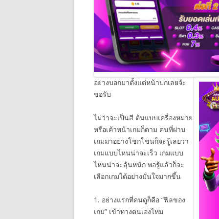
อย่างบอกมาตั้งแต่หน้าปกเลยจ้ะ
ขอรับ
ไม่ว่าจะเป็นสี ต้นแบบเครื่องหมาย
หรือเค้าหน้าเกมก็ตาม คนที่ผ่าน
เกมมาอย่างโชกโชนก็จะรู้เลยว่า
เกมแบบไหนน่าจะเร็ว เกมแบบ
ไหนน่าจะลุ้นหนัก พอรู้แล้วก็จะ
เลือกเกมได้อย่างมั่นใจมากขึ้น
1. อย่างแรกที่คนดูก็คือ “ฟีลของ
เกม” เข้าทางตนเองไหม