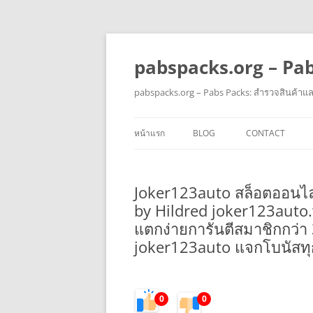
pabspacks.org – Pab
pabspacks.org – Pabs Packs: สำรวจสินค้า
หน้าแรก
BLOG
CONTACT
Joker123auto สล็อตออนไล
by Hildred joker123auto
แตกง่ายการันตีสมาชิกกว่า 
joker123auto แจกโบนัสทุก
0
0