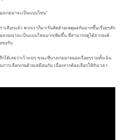
วะของเกมน่าจะเป็นแบบไหน”
ราเลือกแล้ว พวกเราก็มาเริ่มคิดด้วยเหตุผลกันมากขึ้นเรื่อยๆสัก
ะของเกมน่าจะเป็นแบบไหนมากเพิ่มขึ้น ที่สามารถดูได้จากองค์
ลยขอรับ
สึกได้เลยว่าเร็วแน่ๆ ขณะที่บางเกมอาจมองเรื่อยๆรวมทั้งเน้น
ในการเลือกเกมด้วยเหมือนกัน เนื่องจากต้องเลือกให้กับเวลา