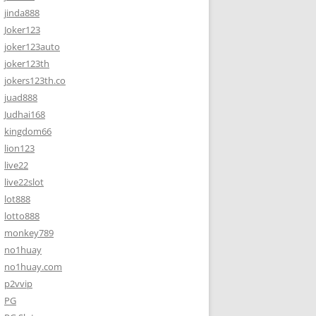
jinda888
Joker123
joker123auto
joker123th
jokers123th.co
juad888
Judhai168
kingdom66
lion123
live22
live22slot
lot888
lotto888
monkey789
no1huay
no1huay.com
p2vvip
PG