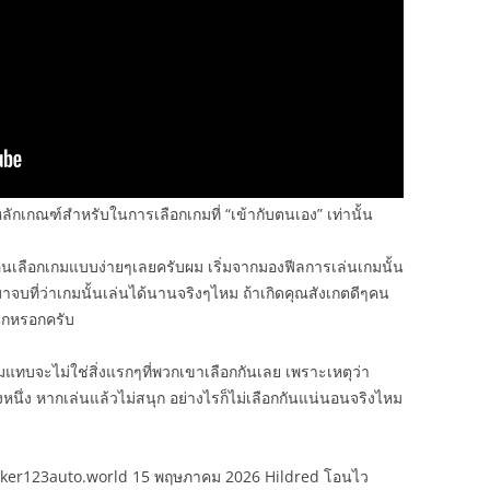
ลักเกณฑ์สำหรับในการเลือกเกมที่ “เข้ากับตนเอง” เท่านั้น
ูก่อนเลือกเกมแบบง่ายๆเลยครับผม เริ่มจากมองฟีลการเล่นเกมนั้น
็มาจบที่ว่าเกมนั้นเล่นได้นานจริงๆไหม ถ้าเกิดคุณสังเกตดีๆคน
ักหรอกครับ
ทบจะไม่ใช่สิ่งแรกๆที่พวกเขาเลือกกันเลย เพราะเหตุว่า
หนึ่ง หากเล่นแล้วไม่สนุก อย่างไรก็ไม่เลือกกันแน่นอนจริงไหม
oker123auto.world 15 พฤษภาคม 2026 Hildred โอนไว