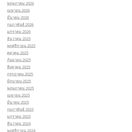
พฤษภาคม 2026
เมษายน 2026
มีนาคม 2026
กุมภาพันธ์ 2026
มกราคม 2026
ธันวาคม 2025
พฤศจิกายน 2025
ตุลาคม 2025
กันยายน 2025
สิงหาคม 2025
กรกฎาคม 2025
มิถุนายน 2025
พฤษภาคม 2025
เมษายน 2025
มีนาคม 2025
กุมภาพันธ์ 2025
มกราคม 2025
ธันวาคม 2024
พฤศจิกายน 2024