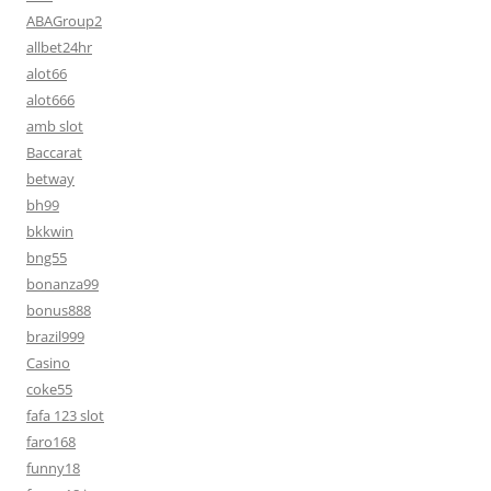
ABAGroup2
allbet24hr
alot66
alot666
amb slot
Baccarat
betway
bh99
bkkwin
bng55
bonanza99
bonus888
brazil999
Casino
coke55
fafa 123 slot
faro168
funny18