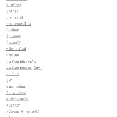
ทางเข้าpg
บาคาร่า
บาคาร่า168
บาคาร่าออนไลน์
ปั่นสล็อต
ปั่นแตก66
ปั่นแตก77
พนันออนไลน์
พุซซี่888
มหาวิทยาลัยราชภัฏ
มหาวิทยาลัยสวนสุนันทา
มาเก๊า69
ยูฟ่า
รวมเกมสล็อต
ล็อกดาวน์168
ศูนย์รวมเกมไพ่
สปอร์ตบุ๊ก
สมัครสมาชิก lotto432