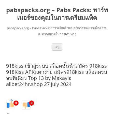
pabspacks.org – Pabs Packs: พาร์ท
เนอร์ของคุณในการเตรียมแพ็ค
pabspacks.org – Pabs Packs: สำรวจสินค้าและบริการของเราเพื่อความ
สะดวกสบายในการเดินทาง
ข้าม
เมนู
ไป
ยัง
เนื้อหา
918kiss เข้าสู่ระบบ สล็อตชั้นนำสมัคร 918kiss
918Kiss APKแตกง่าย สมัคร918kiss สล็อตครบ
จบที่เดียว Top 13 by Makayla
allbet24hr.shop 27 July 2024
0
0