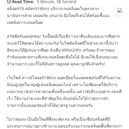
Read Time:
5 Minute, 38 Second
สล็อต918 สมัคร918kiss บริการเกมสล็อตเว็บตรงจาก
นานัปการค่าย ปลอดภัย เล่นง่าย มือใหม่ก็เล่นได้พร้อมชี้แนะ
เทคนิคการเล่นสล็อต
สวัสดีครับผมทุกคน! วันนี้ผมมีเรื่องมีราวน่าตื่นเต้นเยอะมากที่อยาก
จะแชร์ให้ทุกคนได้ทราบจะกับเว็บไซต์สล็อตที่ในช่วงเวลานี้นับว่า
ฮิตและก็มีผู้เล่นมากที่สุด นั่นคือ Allbet24hr ครับผม ถ้าหากคุณ
กำลังมองหาสถานที่เล่นเกมสล็อตเชื่อใจได้ มีเกมให้เลือกเยอะแยะ
จำนวนมาก และก็ไม่มีอันตรายสูงสุด คุณมาถูกที่แล้วครับ!
เว็บไซต์ ดาวน์โหลด918kiss ยอดเยี่ยมในแพลตฟอร์มที่ได้รับความ
นิยมสูงสุดในกลุ่มผู้เล่นสล็อตออนไลน์ เพราะไม่เพียงแค่ให้บริการ
เกมจากนานัปการค่ายเกมชั้นหนึ่งแค่นั้น แต่ว่ายังมีระบบฝาก-ถอนที่
เร็ว ใช้งานง่าย และที่สำคัญเป็น มั่นอกมั่นใจได้ว่าทุกการทำ
รายการนั้นปลอดภัยแล้วก็ได้มาตรฐานสากลขอรับ
ไม่ว่าคุณจะเป็นมือใหม่ที่พึ่งจะหัดเล่น หรือเป็นเซียนสล็อตที่มี
ประสบการณ์มาอย่างช้านาน ผมขอรับรองว่าเกมสล็อตพื้นที่พวกเรา