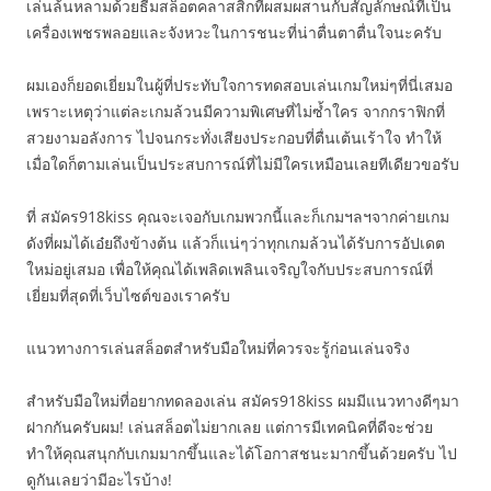
เล่นล้นหลามด้วยธีมสล็อตคลาสสิกที่ผสมผสานกับสัญลักษณ์ที่เป็น
เครื่องเพชรพลอยและจังหวะในการชนะที่น่าตื่นตาตื่นใจนะครับ
ผมเองก็ยอดเยี่ยมในผู้ที่ประทับใจการทดสอบเล่นเกมใหม่ๆที่นี่เสมอ
เพราะเหตุว่าแต่ละเกมล้วนมีความพิเศษที่ไม่ซ้ำใคร จากกราฟิกที่
สวยงามอลังการ ไปจนกระทั่งเสียงประกอบที่ตื่นเต้นเร้าใจ ทำให้
เมื่อใดก็ตามเล่นเป็นประสบการณ์ที่ไม่มีใครเหมือนเลยทีเดียวขอรับ
ที่ สมัคร918kiss คุณจะเจอกับเกมพวกนี้และก็เกมฯลฯจากค่ายเกม
ดังที่ผมได้เอ๋ยถึงข้างต้น แล้วก็แน่ๆว่าทุกเกมล้วนได้รับการอัปเดต
ใหม่อยู่เสมอ เพื่อให้คุณได้เพลิดเพลินเจริญใจกับประสบการณ์ที่
เยี่ยมที่สุดที่เว็บไซต์ของเราครับ
แนวทางการเล่นสล็อตสำหรับมือใหม่ที่ควรจะรู้ก่อนเล่นจริง
สำหรับมือใหม่ที่อยากทดลองเล่น สมัคร918kiss ผมมีแนวทางดีๆมา
ฝากกันครับผม! เล่นสล็อตไม่ยากเลย แต่การมีเทคนิคที่ดีจะช่วย
ทำให้คุณสนุกกับเกมมากขึ้นและได้โอกาสชนะมากขึ้นด้วยครับ ไป
ดูกันเลยว่ามีอะไรบ้าง!