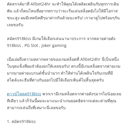
คัดสรรค์มาที่ Allbet24hr จะทำให้คุณได้เพลิดเพลินกับทุกการเดิม
พัน แล้วก็คนไหนที่อยากทราบว่าจะเริ่มเล่นสล็อตยังไงให้มีโอกาส
ชนะสูง ผมมีเทคนิคดีๆมาฝากกันด้วยนะครับ! เรามาดูไปพร้อมๆกัน
เลยขอรับ
สมัคร918kiss มีเกมให้เลือกเล่นนานาประการ จากหลายค่ายดัง
918kiss , PG Slot , Joker gaming
เมื่อเอ่ยถึงความหลากหลายของเกมสล็อตที่ Allbet24hr นี่เป็นหนึ่ง
ในจุดแข็งที่ผมจำต้องยกให้เลยขอรับ! ตรงนี้มีเกมสล็อตจากค่ายเกม
มากมายค่ายแบรนด์ชั้นนำมาก ทำให้ท่านได้เพลินใจกับเกมที่มี
สไตล์และธีมที่ต่างกันออกไปมีให้เลือกเฟ้นค์ไม่สิ้นสุดครับ
ดาวน์โหลด918kiss
พวกเรามีเกมสล็อตจากค่ายดังๆมากไม่น้อยเลย
ทีเดียว แล้วก็วันนี้ผมจะมาแนะนำเกมยอดฮิตจากแต่ละค่ายที่คุณ
สามารถเล่นถึงที่เหมาะนี่เลยขอรับ
1. สมัคร918kiss