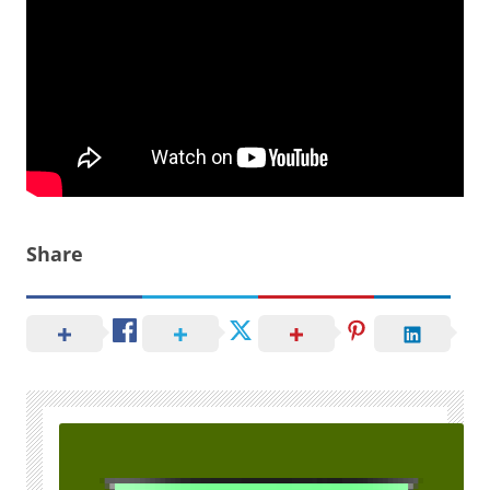
Share