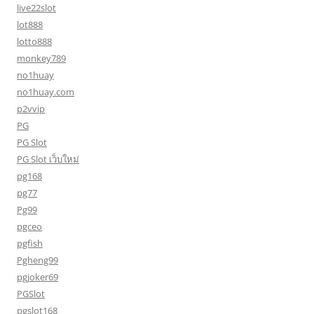
live22slot
lot888
lotto888
monkey789
no1huay
no1huay.com
p2vvip
PG
PG Slot
PG Slot เว็บใหม่
pg168
pg77
Pg99
pgceo
pgfish
Pgheng99
pgjoker69
PGSlot
pgslot168