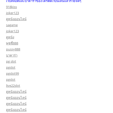
เว็บสล็อตและบาคาร่าของโครตดีเว็บนี้เล่นแล้วรวยจัดๆ
918kiss
joker123
ดูหนังออนไลน์
sagame
joker123
ดูหนัง
พุซซี่888
pussy888
บาคาร่า
pg slot
pgslot
pgslot99
pgslot
live22slot
ดูหนังออนไลน์
ดูหนังออนไลน์
ดูหนังออนไลน์
ดูหนังออนไลน์