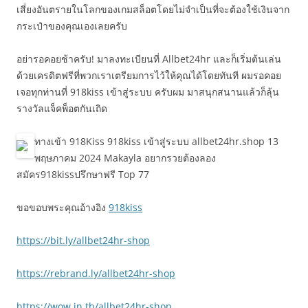
เสี่ยงอันตรายในโลกของเกมสล็อตโดยไม่จำเป็นที่จะต้องใช้เงินจาก
กระเป๋าของคุณเองเลยครับ
อย่ารอคอยช้าครับ! มาลงทะเบียนที่ Allbet24hr และก็เริ่มต้นเล่น
ด้วยเครดิตฟรีที่พวกเราเตรียมการไว้ให้คุณได้โดยทันที ผมรอคอย
เจอทุกท่านที่ 918kiss เข้าสู่ระบบ ครับผม มาสนุกสนานแล้วก็ลุ้น
รางวัลแจ็คพ็อตกันเถิด
ทางเข้า 918Kiss 918kiss เข้าสู่ระบบ allbet24hr.shop 13
พฤษภาคม 2024 Makayla อยากรวยต้องลอง
สมัคร918kissปรึกษาฟรี Top 77
ขอขอบพระคุณอ้างอิง
918kiss
https://bit.ly/allbet24hr-shop
https://rebrand.ly/allbet24hr-shop
https://wow.in.th/allbet24hr-shop