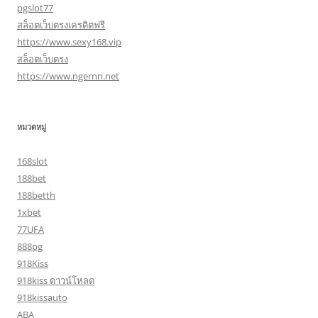
pgslot77
สล็อตเว็บตรงเครดิตฟรี
https://www.sexy168.vip
สล็อตเว็บตรง
https://www.ngernn.net
หมวดหมู่
168slot
188bet
188betth
1xbet
77UFA
888pg
918Kiss
918kiss ดาวน์โหลด
918kissauto
ABA