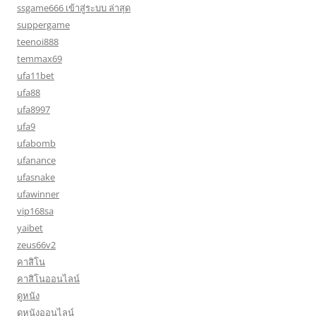
ssgame666 เข้าสู่ระบบ ล่าสุด
suppergame
teenoi888
temmax69
ufa11bet
ufa88
ufa8997
ufa9
ufabomb
ufanance
ufasnake
ufawinner
vip168sa
yaibet
zeus66v2
คาสิโน
คาสิโนออนไลน์
ดูหนัง
ดูหนังออนไลน์