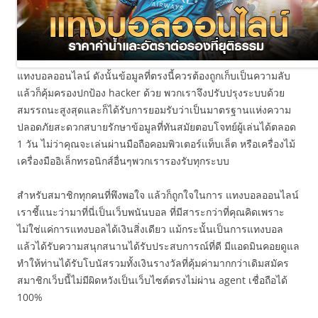
แทงบอลออนไลน์ ดังนั้นข้อมูลที่ตรงนี้ควรต้องถูกเก็บเป็นความลับ
แล้วก็คุ้มครองปกป้อง hacker ด้วย พวกเราจึงปรับปรุงระบบด้วย
สมรรถนะสูงสุดและก็ได้รับการยอมรับว่าเป็นมาตรฐานแห่งความ
ปลอดภัยสะดวกสบายรักษาข้อมูลที่ทันสมัยตอบโจทย์ผู้เล่นได้ตลอด
1 วัน ไม่ว่าคุณจะเล่นผ่านมือถือคอมพิวเตอร์แท็บเล็ต หรือเครื่องไม้
เครื่องมืออิเล็กทรอนิกส์อื่นๆพวกเรารองรับทุกระบบ
สำหรับสมาชิกทุกคนที่พึงพอใจ แล้วก็ถูกใจในการ แทงบอลออนไลน์
เราชี้แนะว่ามาที่นี่เป็นเว็บพนันบอล ที่มีสาระกว่าที่คุณคิดเพราะ
ไม่ใช่แค่การแทงบอลได้เงินสิ่งเดียว แม้กระนั้นเป็นการแทงบอล
แล้วได้รับความสนุกสนานได้รับประสบการณ์ที่ดี มีแอดมินคอยดูแล
ทำให้ท่านได้รับโบนัสรวมทั้งเงินรางวัลที่คุ้มค่ามากกว่าเดิมสมัคร
สมาชิกเว็บนี้ไม่มีผิดหวังเป็นเว็บไซต์ตรงไม่ผ่าน agent เชื่อถือได้
100%