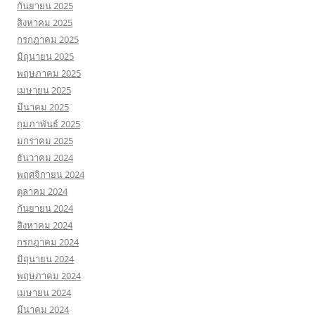
กันยายน 2025
สิงหาคม 2025
กรกฎาคม 2025
มิถุนายน 2025
พฤษภาคม 2025
เมษายน 2025
มีนาคม 2025
กุมภาพันธ์ 2025
มกราคม 2025
ธันวาคม 2024
พฤศจิกายน 2024
ตุลาคม 2024
กันยายน 2024
สิงหาคม 2024
กรกฎาคม 2024
มิถุนายน 2024
พฤษภาคม 2024
เมษายน 2024
มีนาคม 2024