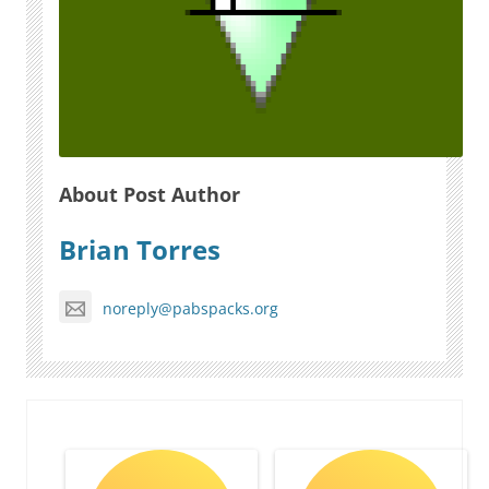
About Post Author
Brian Torres
noreply@pabspacks.org