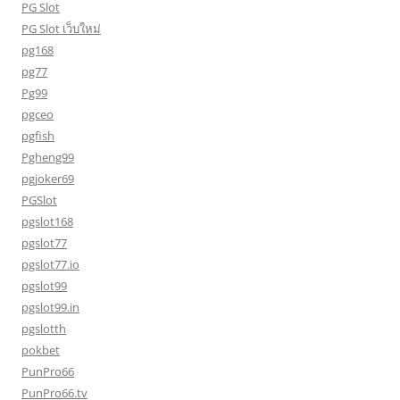
PG Slot
PG Slot เว็บใหม่
pg168
pg77
Pg99
pgceo
pgfish
Pgheng99
pgjoker69
PGSlot
pgslot168
pgslot77
pgslot77.io
pgslot99
pgslot99.in
pgslotth
pokbet
PunPro66
PunPro66.tv