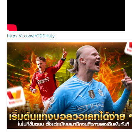
https://t.co/wJrODDHUjy