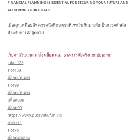
FINANCIAL PLANNING IS ESSENTIAL FOR SECURING YOUR FUTURE AND
ACHIEVING YOUR GOALS.
เมื่อคุณเหนื่อยล้า ควรคนึงถึงเหตุผลที่เราเริ่มต้นมาเพื่อเป็นแรงผลักดัน
สำหรับการต่อสู้ต่อไป
เว็บคาสิโนน่าเล่น ทั้ง
สล็อต
และ
บาคาร่า
ตึงจริงแตกบ่อยมาก
joker123
slot168
สล็อตเว็บตรง
slot99
สล็อตเว็บตรง
สล็อต888
สล็อต99
https://www.pussy888fun.vip
บาคาร่า
slotxo
สล็อตทดลอง