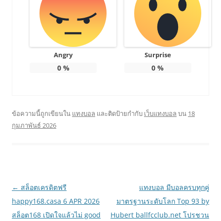
Angry
Surprise
0
%
0
%
ข้อความนี้ถูกเขียนใน
แทงบอล
และติดป้ายกำกับ
เว็บแทงบอล
บน
18
กุมภาพันธ์ 2026
เมนู
←
สล็อตเครดิตฟรี
แทงบอล มีบอลครบทุกคู่
นำทาง
happy168.casa 6 APR 2026
มาตรฐานระดับโลก Top 93 by
เรื่อง
สล็อต168 เปิดใจแล้วไม่ good
Hubert ballfcclub.net โปรชวน