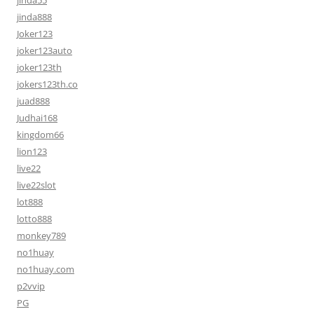
jinda55
jinda888
Joker123
joker123auto
joker123th
jokers123th.co
juad888
Judhai168
kingdom66
lion123
live22
live22slot
lot888
lotto888
monkey789
no1huay
no1huay.com
p2vvip
PG