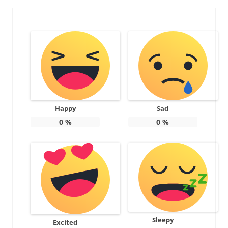
Happy
Sad
0
%
0
%
Sleepy
Excited