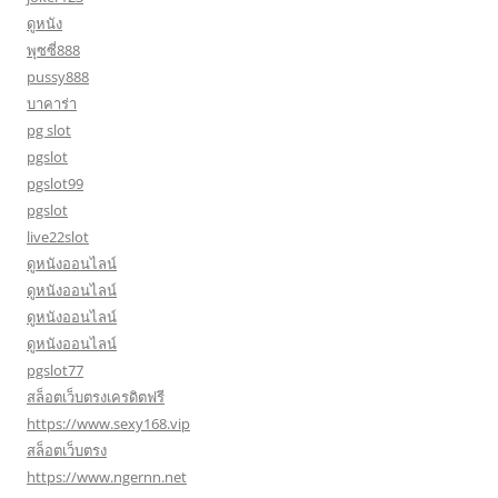
ดูหนัง
พุซซี่888
pussy888
บาคาร่า
pg slot
pgslot
pgslot99
pgslot
live22slot
ดูหนังออนไลน์
ดูหนังออนไลน์
ดูหนังออนไลน์
ดูหนังออนไลน์
pgslot77
สล็อตเว็บตรงเครดิตฟรี
https://www.sexy168.vip
สล็อตเว็บตรง
https://www.ngernn.net