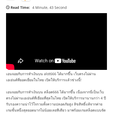
Read Time:
4 Minute, 43 Second
เอนจอยกับการทำเงินบน alot666 ได้มากขึ้น เว็บตรงไม่ผ่าน
เอเย่นต์ที่ยอดเยี่ยมในไทย เปิดให้บริการแล้วช่วงนี้!
เอนจอยกับการทำเงินบน สล็อต666 ได้มากขึ้น เนื่องจากนี่เป็นเว็บ
ตรงไม่ผ่านเอเย่นต์ที่เยี่ยมที่สุดในไทย เปิดให้บริการมานานกว่า 4 ปี
รับรองความน่าไว้ใจรวมทั้งความปลอดภัยสูง ลิขสิทธิ์แท้จากค่าย
เกมชั้นหนึ่งสุดยอดมากไม่น้อยเลยทีเดียว มาพร้อมเกมสล็อตแบบจัด