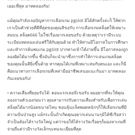
เยอะที่สุด มาทดลองกัน!
แม้คุณกำลังเจอปัญหาการเลือกเกม pgslot มิได้สักครั้งล่ะก็ ให้พวก
เราเป็นตัวช่วยที่ดีที่สุดของคุณสิขอรับ การเลือกเกมสล็อตให้เหมาะ
สมบน สล็อต666 ไม่ใช่เรื่องยากเลยขอรับ ด้วยเหตุว่าเรามีระบบ
ระเบียบทดลองเล่นฟรีให้กับคุณด้วย ทำให้ท่านมีโอกาสในการศึกษา
และทำการค้นพบเกม pgslot ปากทางเข้าได้ง่ายขึ้น มีโอกาสลองถูก
ลองผิดได้มากขึ้น ซึ่งมันก็จะนำมาซึ่งการทำให้การเล่นเกมสล็อต
ของคุณนั้นดียิ่งขึ้นด้วย หากคุณได้เกมที่เหมาะสมกับตนเอง และก็นี่
คือแนวทางการเลือกเกมที่เหล่ามืออาชีพเสนอแนะกันมา มาทดลอง
กันเลยขอรับ!
• ความเสี่ยงที่ยอมรับได้: ตอนแรกเลยจ๊ะขอรับ ผมอยากที่จะให้คุณ
ลองถามตัวเองก่อนว่า คุณสามารถรับความเสี่ยงสำหรับเพื่อการเล่น
สล็อตได้มากน้อยขนาดไหน ชอบลุ้นแจ็คพอตหนักๆก็ให้เลือกเกมที่มี
ความปั่นป่วนสูง แม้กระนั้นถ้าเกิดคุณอยากเล่นนานๆมิได้ซีเรียสว่า
จำเป็นต้องได้รางวัลใหญ่ แต่ว่าขอให้ได้รางวัลเรื่อยๆก็มองหาเกมที่
จ่ายถี่แต่ว่ามีรางวัลเล็กๆแทนจะเยี่ยมที่สุด