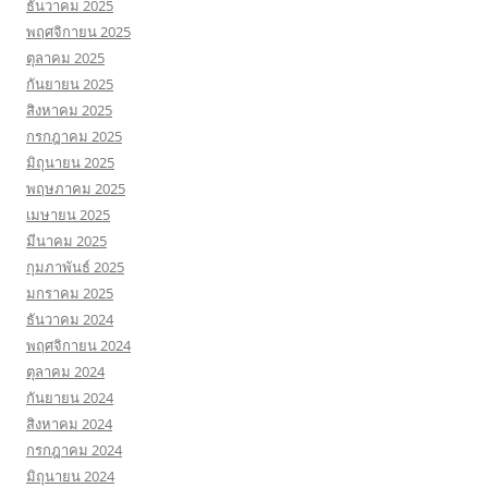
ธันวาคม 2025
พฤศจิกายน 2025
ตุลาคม 2025
กันยายน 2025
สิงหาคม 2025
กรกฎาคม 2025
มิถุนายน 2025
พฤษภาคม 2025
เมษายน 2025
มีนาคม 2025
กุมภาพันธ์ 2025
มกราคม 2025
ธันวาคม 2024
พฤศจิกายน 2024
ตุลาคม 2024
กันยายน 2024
สิงหาคม 2024
กรกฎาคม 2024
มิถุนายน 2024