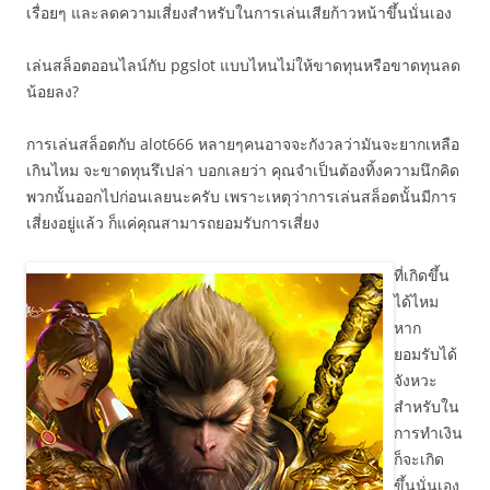
เรื่อยๆ และลดความเสี่ยงสำหรับในการเล่นเสียก้าวหน้าขึ้นนั่นเอง
เล่นสล็อตออนไลน์กับ pgslot แบบไหนไม่ให้ขาดทุนหรือขาดทุนลด
น้อยลง?
การเล่นสล็อตกับ alot666 หลายๆคนอาจจะกังวลว่ามันจะยากเหลือ
เกินไหม จะขาดทุนรึเปล่า บอกเลยว่า คุณจำเป็นต้องทิ้งความนึกคิด
พวกนั้นออกไปก่อนเลยนะครับ เพราะเหตุว่าการเล่นสล็อตนั้นมีการ
เสี่ยงอยู่แล้ว ก็แค่คุณสามารถยอมรับการเสี่ยง
ที่เกิดขึ้น
ได้ไหม
หาก
ยอมรับได้
จังหวะ
สำหรับใน
การทำเงิน
ก็จะเกิด
ขึ้นนั่นเอง