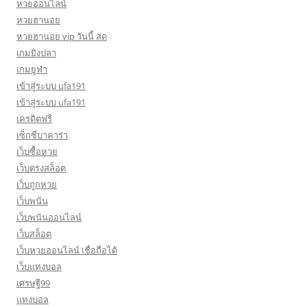
หวยออนไลน์
หวยฮานอย
หวยฮานอย vip วันนี้ สด
เกมยิงปลา
เกมยูฟ่า
เข้าสู่ระบบ ufa191
เข้าสู่ระบบ ufa191
เครดิตฟรี
เซ็กซี่บาคาร่า
เว็บซื้อหวย
เว็บตรงสล็อต
เว็บถูกหวย
เว็บพนัน
เว็บพนันออนไลน์
เว็บสล็อต
เว็บหวยออนไลน์ เชื่อถือได้
เว็บแทงบอล
เศรษฐี99
แทงบอล