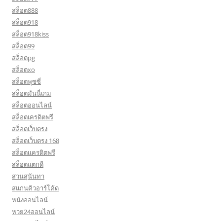
สล็อต888
สล็อต918
สล็อต918kiss
สล็อต99
สล็อตpg
สล็อตxo
สล็อตพุซซี่
สล็อตมันนี่เกม
สล็อตออนไลน์
สล็อตเครดิตฟรี
สล็อตเว็บตรง
สล็อตเว็บตรง 168
สล็อตเเครดิตฟรี
สล็อตแตกดี
สวนสุนันทา
สแกนคิวอาร์โค้ด
หนังออนไลน์
หวย24ออนไลน์