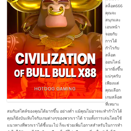
สล็อต666
คุณจะ
สนุกและ
เอนหน้า
จอยกับ
การได้
กำไรกับ
สล็อต
ออนไลน์
มากยิ่งขึ้น
แน่ๆครับ
เพียงแต่
คุณเลือก
เกมสล็อต
ที่เหมาะ
สมกับสไตล์ของคุณได้มากขึ้น อย่างต่ำ แม้คุณไม่อาจจะทำกำไรได้
คุณก็ยังบันเทิงใจกับเกมต่างๆของพวกเราได้ รวมทั้งการเล่นโดยใช้
แนวทางที่พวกเราได้ชี้แนะไป ก็จะช่วยเพิ่มโอกาสสำหรับในการทำ