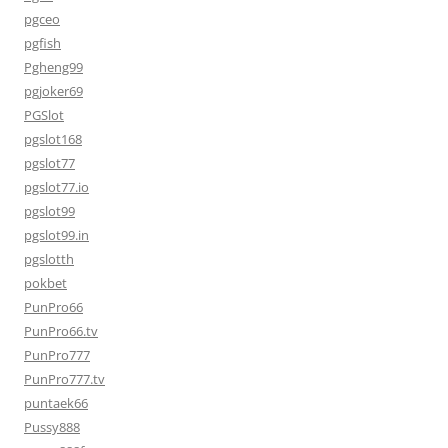
pgceo
pgfish
Pgheng99
pgjoker69
PGSlot
pgslot168
pgslot77
pgslot77.io
pgslot99
pgslot99.in
pgslotth
pokbet
PunPro66
PunPro66.tv
PunPro777
PunPro777.tv
puntaek66
Pussy888