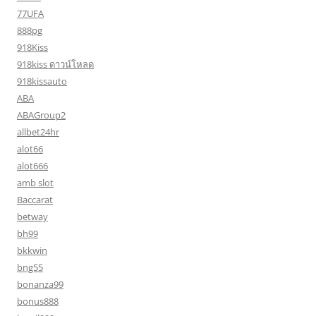
77UFA
888pg
918Kiss
918kiss ดาวน์โหลด
918kissauto
ABA
ABAGroup2
allbet24hr
alot66
alot666
amb slot
Baccarat
betway
bh99
bkkwin
bng55
bonanza99
bonus888