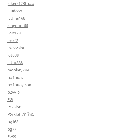
jokers123th.co
juad888
Judhai168
kingdom66
lion123
live22
live22slot
lot888
lotto888
monkey789
no1huay
no1huay.com
p2vvip
PG
PG Slot
PG Slot เว็บใหม่
pg168
pg77
Pg99