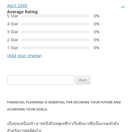
April 2569
→
Average Rating
5 Star
0%
4 Star
0%
3 Star
0%
2 Star
0%
1 Star
0%
(Add your review)
ค้นหา
สำหรับ:
FINANCIAL PLANNING IS ESSENTIAL FOR SECURING YOUR FUTURE AND
ACHIEVING YOUR GOALS.
เมื่อคุณเหนื่อยล้า ควรคนึงถึงเหตุผลที่เราเริ่มต้นมาเพื่อเป็นแรงผลักดัน
สำหรับการต่อสู้ต่อไป