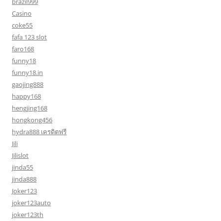
brazil999
Casino
coke55
fafa 123 slot
faro168
funny18
funny18.in
gaojing888
happy168
hengjing168
hongkong456
hydra888 เครดิตฟรี
Jili
Jilislot
jinda55
jinda888
Joker123
joker123auto
joker123th