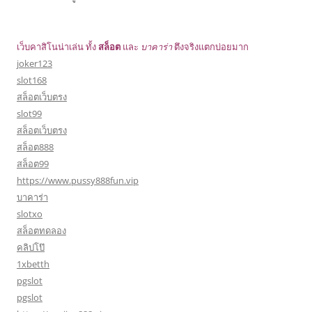
เว็บคาสิโนน่าเล่น ทั้ง
สล็อต
และ
บาคาร่า
ตึงจริงแตกบ่อยมาก
joker123
slot168
สล็อตเว็บตรง
slot99
สล็อตเว็บตรง
สล็อต888
สล็อต99
https://www.pussy888fun.vip
บาคาร่า
slotxo
สล็อตทดลอง
คลิปโป๊
1xbetth
pgslot
pgslot