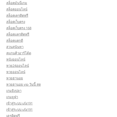
สล็อตมันนี่เกม
สล็อตออนไลน์
สล็อตเครดิตฟรี
สล็อตเว็บตรง
สล็อตเว็บตรง 168
สล็อตเเครดิตฟรี
สล็อตแตกดี
สวนสุนันทา
สแกนคิวอาร์โค้ด
หนังออนไลน์
หวย24ออนไลน์
หวยออนไลน์
หวยฮานอย
หวยฮานอย vip วันนี้ สด
เกมยิงปลา
เกมยูฟ่า
เข้าสู่ระบบ ufa191
เข้าสู่ระบบ ufa191
เครดิตฟรี