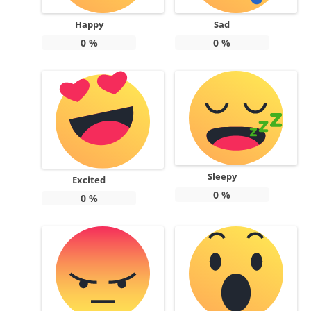
Happy
Sad
0
%
0
%
Sleepy
Excited
0
%
0
%