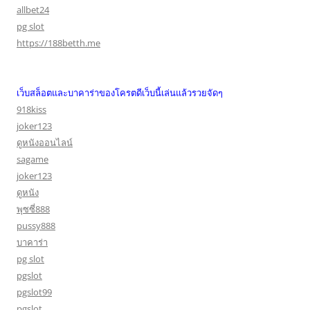
allbet24
pg slot
https://188betth.me
เว็บสล็อตและบาคาร่าของโครตดีเว็บนี้เล่นแล้วรวยจัดๆ
918kiss
joker123
ดูหนังออนไลน์
sagame
joker123
ดูหนัง
พุซซี่888
pussy888
บาคาร่า
pg slot
pgslot
pgslot99
pgslot