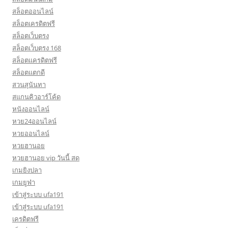
สล็อตออนไลน์
สล็อตเครดิตฟรี
สล็อตเว็บตรง
สล็อตเว็บตรง 168
สล็อตเเครดิตฟรี
สล็อตแตกดี
สวนสุนันทา
สแกนคิวอาร์โค้ด
หนังออนไลน์
หวย24ออนไลน์
หวยออนไลน์
หวยฮานอย
หวยฮานอย vip วันนี้ สด
เกมยิงปลา
เกมยูฟ่า
เข้าสู่ระบบ ufa191
เข้าสู่ระบบ ufa191
เครดิตฟรี