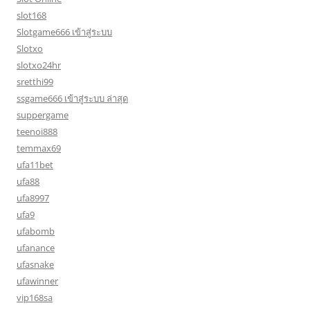
slot168
Slotgame666 เข้าสู่ระบบ
Slotxo
slotxo24hr
sretthi99
ssgame666 เข้าสู่ระบบ ล่าสุด
suppergame
teenoi888
temmax69
ufa11bet
ufa88
ufa8997
ufa9
ufabomb
ufanance
ufasnake
ufawinner
vip168sa