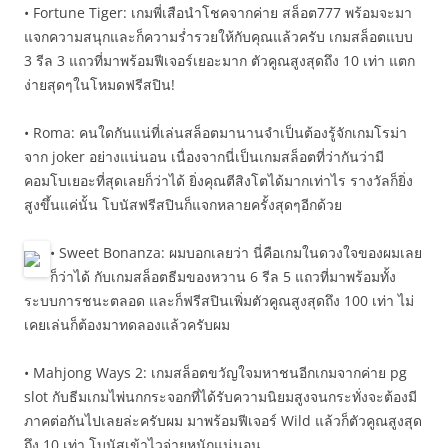
• Fortune Tiger: เกมพี่เสือนำโชคจากค่าย สล็อต777 พร้อมจะมา
แจกความสนุกและก็ความร่ำรวยให้กับคุณแล้วครับ เกมสล็อตแบบ
3 รีล 3 แถวที่มาพร้อมฟีเจอร์เยอะมาก ตัวคูณสูงสุดถึง 10 เท่า แตก
ง่ายสุดๆในโหมดฟรีสปิน!
• Roma: คนใดกันแน่ที่เล่นสล็อตมานานจำเป็นต้องรู้จักเกมโรม่า
จาก joker อย่างแน่นอน เนื่องจากนี่เป็นเกมสล็อตที่ว่ากันว่ามี
คอมโบเยอะที่สุดเลยก็ว่าได้ ยิ่งคุณตีสิงโตได้มากเท่าไร รางวัลก็ยิ่ง
สูงขึ้นแค่นั้น โบนัสฟรีสปินก็แจกหลายครั้งสุดๆอีกด้วย
• Sweet Bonanza: ผมบอกเลยว่า นี่คือเกมในดวงใจของผมเลย
ก็ว่าได้ กับเกมสล็อตธีมของหวาน 6 รีล 5 แถวที่มาพร้อมทั้ง
ระบบการชนะตลอด และก็ฟรีสปินเพิ่มตัวคูณสูงสุดถึง 100 เท่า ไม่
เคยเล่นก็ต้องมาทดลองแล้วครับผม
• Mahjong Ways 2: เกมสล็อตขวัญใจมหาชนอีกเกมจากค่าย pg
slot กับธีมเกมไพ่นกกระจอกที่ได้รับความนิยมสูงจนกระทั่งจะต้องมี
ภาคต่อกันไปเลยล่ะครับผม มาพร้อมฟีเจอร์ Wild แล้วก็ตัวคูณสูงสุด
ถึง 10 เท่า โบนัสเข้าไวจ่ายหนักแน่นอน