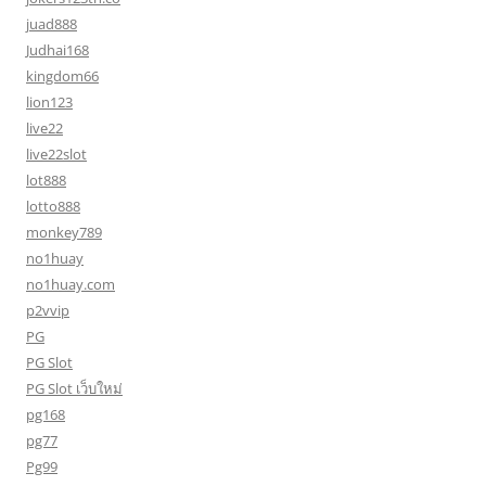
juad888
Judhai168
kingdom66
lion123
live22
live22slot
lot888
lotto888
monkey789
no1huay
no1huay.com
p2vvip
PG
PG Slot
PG Slot เว็บใหม่
pg168
pg77
Pg99