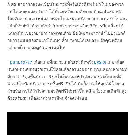
ก็ คุณสามารถลงทะเบียนใหม่รวมทั้งรับเครดิตฟรี มาใหม่ของพวก
เราได้เลยค่ะนะครับ รับได้ตั้งแต่ครั้งแรกที่ลงทะเบียนเป็นสมาชิก
ใหม่อีกด้วย นอกเหนือจากที่จะได้เครดิตฟรีจาก punpro777 ไปเล่น
แล้วก็ทำกำไรด้วยแล้วล่ะก็ พวกเรายังมาพร้อมวิธีการปั่นสล็อตให้
แตกหนักแบบง่ายๆมาฝากทุกคนด้วย มือใหม่สามารถนำไปประยุกต์
กับการพนันของตนเองได้แน่ๆ ค้ำประกันได้เลยครับ ถ้าคุณพร้อม
แล้วล่ะก็ มาลองดูกันเลย เลทโก!
•
punpro777
เลือกเกมที่เหมาะสมกับเครดิตฟรี:
pgslot
เกมสล็อต
บนเว็บตรงของพวกเรามีให้คุณเลือกจำนวนมาก คุณแค่มองหาเกมที่
มีค่า RTP สูงขึ้นยิ่งกว่า 96%ในในขณะที่กำลังเล่น รวมถึงเกมที่มี
ฟีเจอร์โบนัสหรือสามารถซื้อฟรีสปินได้ มันก็จะก่อให้คุณได้โอกาส
สำหรับการได้กำไรจากเครดิตฟรีได้มากขึ้น หลีกเลี่ยงเกมเดิมพันสูง
ด้วยครับผม เนื่องจากว่าเรามีทุนจำกัดเท่านั้น!