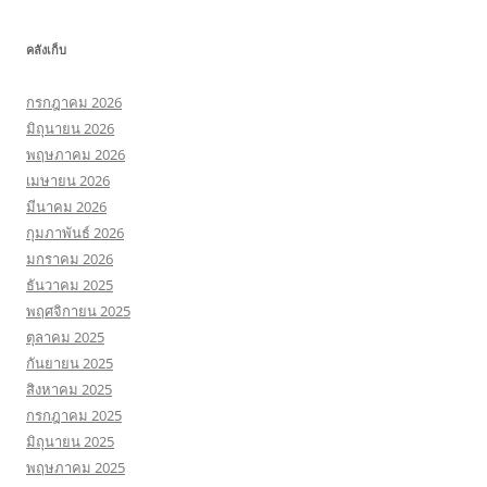
คลังเก็บ
กรกฎาคม 2026
มิถุนายน 2026
พฤษภาคม 2026
เมษายน 2026
มีนาคม 2026
กุมภาพันธ์ 2026
มกราคม 2026
ธันวาคม 2025
พฤศจิกายน 2025
ตุลาคม 2025
กันยายน 2025
สิงหาคม 2025
กรกฎาคม 2025
มิถุนายน 2025
พฤษภาคม 2025