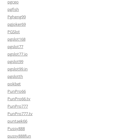
pgceo
pgfish
Pgheng99
pgjoker69
PGSlot
pgslot168
pgslot77
pgslot77.io
pgslot99
pgslot99.in
pgslotth
pokbet
PunPro66
PunPro66.tv
PunPro777
PunPro777.tv
puntaek66
Pussy888
pussy888fun