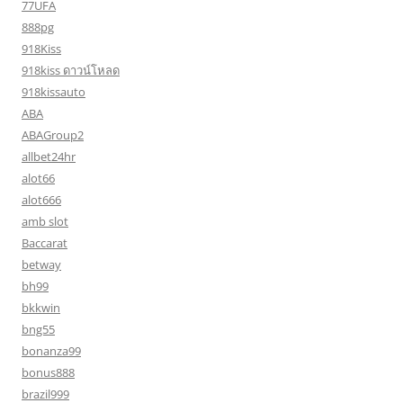
77UFA
888pg
918Kiss
918kiss ดาวน์โหลด
918kissauto
ABA
ABAGroup2
allbet24hr
alot66
alot666
amb slot
Baccarat
betway
bh99
bkkwin
bng55
bonanza99
bonus888
brazil999