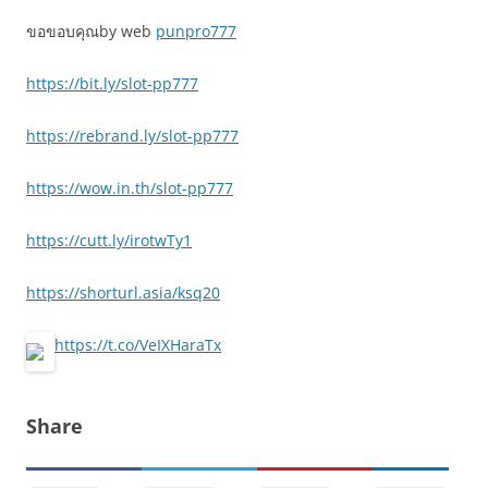
ขอขอบคุณby web
punpro777
https://bit.ly/slot-pp777
https://rebrand.ly/slot-pp777
https://wow.in.th/slot-pp777
https://cutt.ly/irotwTy1
https://shorturl.asia/ksq20
https://t.co/VeIXHaraTx
Share