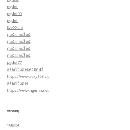
pgslot
pgslot99
pgslot
live22slot
ดูหนังออนไลน์
ดูหนังออนไลน์
ดูหนังออนไลน์
ดูหนังออนไลน์
pgslot77
สล็อตเว็บตรงเครดิตฟรี
https://www.sexy168.vip
สล็อตเว็บตรง
https://www.ngernn.net
หมวดหมู่
168slot