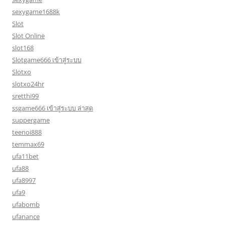
sexygame1688k
Slot
Slot Online
slot168
Slotgame666 เข้าสู่ระบบ
Slotxo
slotxo24hr
sretthi99
ssgame666 เข้าสู่ระบบ ล่าสุด
suppergame
teenoi888
temmax69
ufa11bet
ufa88
ufa8997
ufa9
ufabomb
ufanance