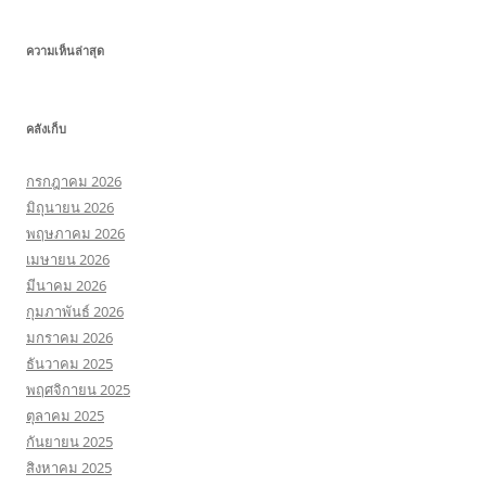
ความเห็นล่าสุด
คลังเก็บ
กรกฎาคม 2026
มิถุนายน 2026
พฤษภาคม 2026
เมษายน 2026
มีนาคม 2026
กุมภาพันธ์ 2026
มกราคม 2026
ธันวาคม 2025
พฤศจิกายน 2025
ตุลาคม 2025
กันยายน 2025
สิงหาคม 2025