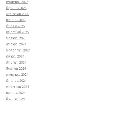
กรกฎาคม 2025
มิถุนายน 2025
พฤษภาคม 2025
เมษายน 2025
มีนาคม 2025
กุมภาพันธ์ 2025
มกราคม 2025
ธันวาคม 2024
พฤศจิกายน 2024
ตุลาคม 2024
กันยายน 2024
สิงหาคม 2024
กรกฎาคม 2024
มิถุนายน 2024
พฤษภาคม 2024
เมษายน 2024
มีนาคม 2024