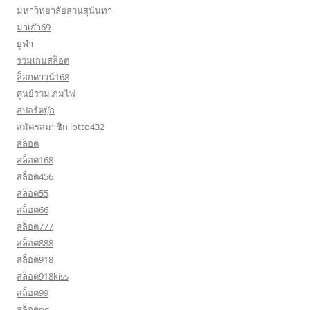
มหาวิทยาลัยสวนสุนันทา
มาเก๊า69
ยูฟ่า
รวมเกมสล็อต
ล็อกดาวน์168
ศูนย์รวมเกมไพ่
สปอร์ตบุ๊ก
สมัครสมาชิก lotto432
สล็อต
สล็อต168
สล็อต456
สล็อต55
สล็อต66
สล็อต777
สล็อต888
สล็อต918
สล็อต918kiss
สล็อต99
สล็อตpg