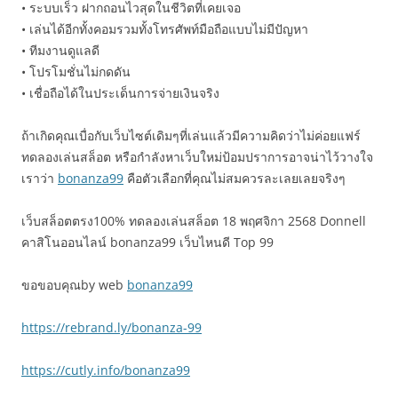
• ระบบเร็ว ฝากถอนไวสุดในชีวิตที่เคยเจอ
• เล่นได้อีกทั้งคอมรวมทั้งโทรศัพท์มือถือแบบไม่มีปัญหา
• ทีมงานดูแลดี
• โปรโมชั่นไม่กดดัน
• เชื่อถือได้ในประเด็นการจ่ายเงินจริง
ถ้าเกิดคุณเบื่อกับเว็บไซต์เดิมๆที่เล่นแล้วมีความคิดว่าไม่ค่อยแฟร์
ทดลองเล่นสล็อต หรือกำลังหาเว็บใหม่ป้อมปราการอาจน่าไว้วางใจ
เราว่า
bonanza99
คือตัวเลือกที่คุณไม่สมควรละเลยเลยจริงๆ
เว็บสล็อตตรง100% ทดลองเล่นสล็อต 18 พฤศจิกา 2568 Donnell
คาสิโนออนไลน์ bonanza99 เว็บไหนดี Top 99
ขอขอบคุณby web
bonanza99
https://rebrand.ly/bonanza-99
https://cutly.info/bonanza99