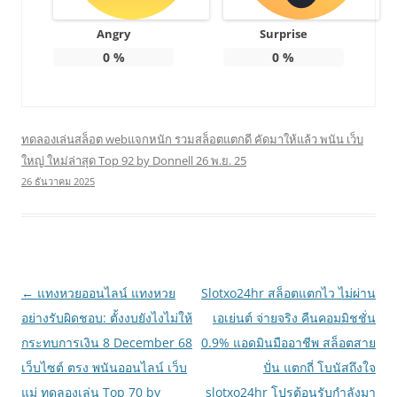
Angry
Surprise
0
%
0
%
ทดลองเล่นสล็อต webแจกหนัก รวมสล็อตแตกดี คัดมาให้แล้ว พนัน เว็บ
ใหญ่ ใหม่ล่าสุด Top 92 by Donnell 26 พ.ย. 25
26 ธันวาคม 2025
เมนู
←
แทงหวยออนไลน์ แทงหวย
Slotxo24hr สล็อตแตกไว ไม่ผ่าน
นำทาง
อย่างรับผิดชอบ: ตั้งงบยังไงไม่ให้
เอเย่นต์ จ่ายจริง คืนคอมมิชชั่น
เรื่อง
กระทบการเงิน 8 December 68
0.9% แอดมินมืออาชีพ สล็อตสาย
เว็บไซต์ ตรง พนันออนไลน์ เว็บ
ปั่น แตกถี่ โบนัสถึงใจ
แม่ ทดลองเล่น Top 70 by
slotxo24hr โปรต้อนรับกำลังมา