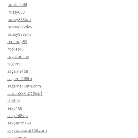
puntaek66
Pussy888
pussy888fun
pussy888play
pussy888win
redkong89
rocket45
royal online
sagame
sagame168
sagame168th
sagame168th.com
sawan888 เครดิตฟรี
sbobet
sexy168
sexy168vip
sexyauto168
sexybaccarat168.com
sexygame