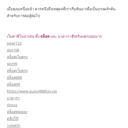
เมื่อคุณเหนื่อยล้า ควรคนึงถึงเหตุผลที่เราเริ่มต้นมาเพื่อเป็นแรงผลักดัน
สำหรับการต่อสู้ต่อไป
เว็บคาสิโนน่าเล่น ทั้ง
สล็อต
และ
บาคาร่า
ตึงจริงแตกบ่อยมาก
joker123
slot168
สล็อตเว็บตรง
slot99
สล็อตเว็บตรง
สล็อต888
สล็อต99
https://www.pussy888fun.vip
บาคาร่า
slotxo
สล็อตทดลอง
คลิปโป๊
1xbetth