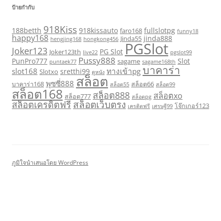
ป้ายกำกับ
918Kiss
188betth
918kissauto
fullslotpg
faro168
funny18
happy168
jinda888
Jinda55
hengjing168
hongkong456
PGSlot
Joker123
PG Slot
Joker123th
live22
pgslot99
Pussy888
PunPro777
Slot
sagame
puntaek77
sagame168th
บาคาร่า
slot168
ทางเข้าpg
sretthi99
Slotxo
ดูหนัง
สล็อต
พุซซี่888
บาคาร่า168
สล็อต66
สล็อต55
สล็อต99
สล็อต168
สล็อต888
สล็อตxo
สล็อต777
สล็อตpg
สล็อตเว็บตรง
สล็อตเครดิตฟรี
โจ๊กเกอร์123
เครดิตฟรี
เศรษฐี99
ภูมิใจนำเสนอโดย WordPress