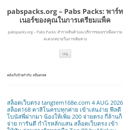
pabspacks.org – Pabs Packs: พาร์ท
เนอร์ของคุณในการเตรียมแพ็ค
pabspacks.org – Pabs Packs: สำรวจสินค้าและบริการของเราเพื่อความ
สะดวกสบายในการเดินทาง
ข้าม
เมนู
ไป
ยัง
เนื้อหา
คลังเก็บป้ายกำกับ:
สล็อต168
สล็อตเว็บตรง tangtem168e.com 4 AUG 2026
สล็อต168 คาสิโนครบทุกค่าย เข้าเล่นง่าย ฟีลดี
โบนัสพี่ฝากมา น้องให้เพิ่ม 200 จ่ายตรง กี่ล้านก็
จ่าย การันตี กำไรหลักแสน สล็อตเว็บตรง เข้า