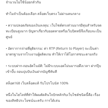
จำนวนไม่ใช้น้อยกลัวกัน
ทำไมจำเป็นต้องเลือก สล็อตเว็บตรง ไม่ผ่านคนกลาง
• ความปลอดภัยของเงินลงทุน: เว็บไซต์ตรงส่วนมากมีทุนสำหรับจด
ทะเบียนสูงมาก ปัญหาเกี่ยวกับยอดหายหรือเว็บปิดหนีจึงเกือบจะเป็น
ศูนย์
• อัตราการจ่ายที่ยุติธรรม: ค่า RTP (Return to Player) จะเป็นค่า
มาตรฐานจากโรงงานผู้ผลิตเกม ทำให้เราได้โอกาสชนะตามจริง
• ระบบฝาก-ถอนอัตโนมัติ: ไม่มีระบบแอดไม่นมารอดึงเวลา ฝากปุ๊บ
เข้าปั๊บ ถอนปุบปับเงินฝากบัญชีทันที
สล็อต168 เว็บสล็อตแท้ รับโปรโบนัส 100%
หนึ่งในไฮไลท์ที่ทำให้ผมตัดสินใจปักหลักกับเว็บไซต์ชนิดนี้คือ เรื่อง
ของสิทธิประโยชน์นะครับ การได้เล่น