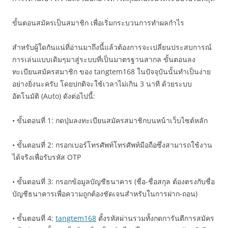
ขั้นตอนสมัครเป็นสมาชิก เพื่อเริ่มกระบวนการทำผลกำไร
สำหรับผู้ใดกันแน่ที่อ่านมาถึงนี้แล้วต้องการจะเปลี่ยนประสบการณ์
การเล่นแบบเดิมๆมาสู่ระบบที่เป็นมาตรฐานสากล ขั้นตอนลง
ทะเบียนสมัครสมาชิก ของ tangtem168 ในปัจจุบันนั้นทำเป็นง่าย
อย่างยิ่งนะครับ โดยปกติจะใช้เวลาไม่เกิน 3 นาที ด้วยระบบ
อัตโนมัติ (Auto) ดังต่อไปนี้:
• ขั้นตอนที่ 1: กดปุ่มลงทะเบียนสมัครสมาชิกบนหน้าเว็บไซต์หลัก
• ขั้นตอนที่ 2: กรอกเบอร์โทรศัพท์โทรศัพท์มือถือซึ่งสามารถใช้งาน
ได้จริงเพื่อรับรหัส OTP
• ขั้นตอนที่ 3: กรอกข้อมูลบัญชีธนาคาร (ชื่อ-ชื่อสกุล ต้องตรงกับชื่อ
บัญชีธนาคารเพื่อความถูกต้องชัดเจนสำหรับในการฝาก-ถอน)
• ขั้นตอนที่ 4:
tangtem168
ตั้งรหัสผ่านรวมทั้งกดการันตีการสมัคร