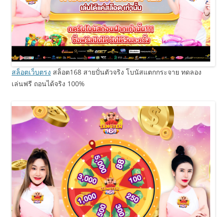
สล็อตเว็บตรง
สล็อต168 สายปั่นตัวจริง โบนัสแตกกระจาย ทดลอง
เล่นฟรี ถอนได้จริง 100%