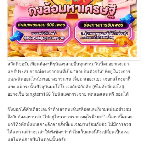
สวัสดีขอรับเพื่อนพ้องๆพี่ๆน้องๆสายปั่นทุกท่าน วันนี้ผมอยากจะมา
แชร์ประสบการณ์ตรงจากคนที่เป็น “สายปั่นตัวจริง” ที่อยู่ในวงการ
เกมพนันออนไลน์มาอย่างยาวนาน เจ็บมาเยอะแยะ เจอกลโกงมาก็
แยะ แม้กระนั้นปัจจุบันผมได้ไปเจอกับพิกัดลับ (ที่ไม่ลับอีกต่อไป)
อย่างเว็บ tangtem168 โบนัสแตกกระจาย ทดลองเล่นฟรี ถอนได้
ซึ่งบอกได้คำเดียวเลยว่าทำเอาคนเล่นสล็อตและก็เกมพนันอย่างผม
ถึงกับต้องอุทานว่า “ไปอยู่ไหนมาเพราะเหตุไรพึ่งพบ!” เนื้อหานี้ผมจะ
มารีทิวทัศน์แบบเจาะลึกจากสิ่งที่ผมเจอมาพร้อมกับตัว ไม่มีการอวย
ไส้แตก แต่ว่าจะเล่าให้ฟังชัดๆว่าทำไมเว็บแห่งนี้ถึงเปลี่ยนเป็นกระ
แสในหมู่สายปั่นในตอนนั้นครับ