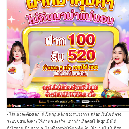
• ได้แล้วจะต้องเลิก: นี่เป็นกฎเหล็กของคนวงการ สล็อตเว็บไซต์ตรง
ระบบขยายจังหวะให้ท่านชนะจริง แต่ว่าถ้าเกิดคุณไม่หยุดเมื่อได้
กำไรตามเป้า ความละโมบก็อาจทำให้คุณคืนเงินให้ระบบไปในที่สุด