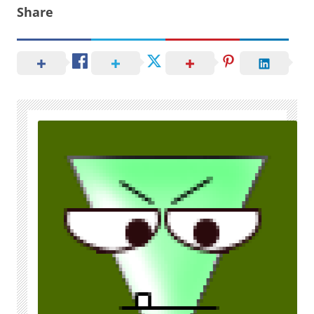
Share