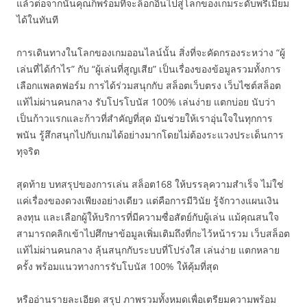
แล้วต่อจากนั้นคุณก็พร้อมที่จะล็อกอินไปสู่โลกของเกมระดับพรีเมียม
ได้ในทันที
การเดินทางในโลกของเกมออนไลน์นั้น สิ่งที่จะคัดกรองระหว่าง “ผู้
เล่นที่ได้กำไร” กับ “ผู้เล่นที่สูญเสีย” เป็นเรื่องของข้อมูลรวมทั้งการ
เลือกแพลตฟอร์ม การได้ร่วมสนุกกับ สล็อตเว็บตรง เว็บไซต์สล็อต
แท้ไม่ผ่านคนกลาง รับโปรโบนัส 100% เล่นง่าย แตกบ่อย นับว่า
เป็นก้าวแรกและก้าวที่สำคัญที่สุด มันช่วยให้เราอุ่นใจในทุกการ
พนัน รู้สึกสนุกไปกับเกมได้อย่างมากโดยไม่ต้องระแวงประเด็นการ
ทุจริต
สุดท้าย บทสรุปของการเล่น สล็อต168 ให้บรรลุความสำเร็จ ไม่ใช่
แค่เรื่องของดวงเพียงอย่างเดียว แต่คือการมีวินัย รู้จักวางแผนเงิน
ลงทุน และเลือกผู้ให้บริการที่มีความซื่อสัตย์กับผู้เล่น แม้คุณสนใจ
สามารถคลิกเข้าไปศึกษาข้อมูลเพิ่มเติมถึงที่กะไว้หน้ารวม เว็บสล็อต
แท้ไม่ผ่านคนกลาง ลุ้นสนุกกับระบบที่โปร่งใส เล่นง่าย แตกหลาย
ครั้ง พร้อมแนวทางการรับโบนัส 100% ให้คุ้มที่สุด
หรืออ่านรายละเอียด สรุป ภาพรวมทั้งหมดเพื่อเตรียมความพร้อม