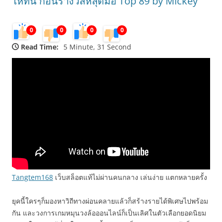
ให้ทัน ก่อนรางวัลหลุดมือ Top 89 by Mickey
0
0
0
0
Read Time:
5 Minute, 31 Second
Tangtem168
เว็บสล็อตแท้ไม่ผ่านคนกลาง เล่นง่าย แตกหลายครั้ง
ยุคนี้ใครๆก็มองหาวิถีทางผ่อนคลายแล้วก็สร้างรายได้พิเศษไปพร้อม
กัน และวงการเกมหมุนวงล้อออนไลน์ก็เป็นเลิศในตัวเลือกยอดนิยม