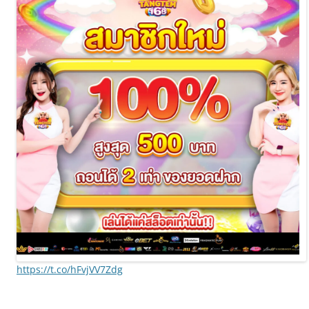
https://t.co/hFvjVV7Zdg