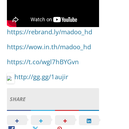
https://rebrand.ly/madoo_hd
https://wow.in.th/madoo_hd
https://t.co/wgl7hBYGvn
http://gg.gg/1aujir
SHARE