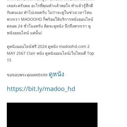
เลยล่ะครับผม อะไรที่คุณทำแล้วพอใจ ทำแล้วรู้สึกดี
กับตนเอง ทำไปเลยครับ ไม่ว่าจะดูในช่วงเวลาไหน
พวกเรา MADOOHD ก็พร้อมให้บริการหนังออนไลน์
ตลอด 24 ชั่วโมงครับ คิดจะดูหนัง นึกถึงพวกเรา ดู
หนังออนไลน์ แค่นั้น!
ดูหนังออนไลน์ฟรี 2024 ดูหนัง madoohd.com 2
MAY 2567 Clair หนัง ดูหนังออนไลน์เว็บไหนดี Top
15
ดูหนัง
ขอขอบพระคุณwebsite
https://bit.ly/madoo_hd