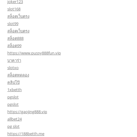
joker123
slot168
สล็อตเว็บตรง
slot99
สล็อตเว็บตรง
สล็อต888
สล็อต99
https://www.pussy888fun.vip
บาคาร่า
slotxo
สล็อตทดลอง
คลิปโป๊
1xbetth
pgslot
pgslot
https://gaojing888.vip
allbet24
pg slot
https://188betth.me