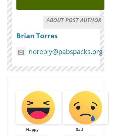
ABOUT POST AUTHOR
Brian Torres
noreply@pabspacks.org
Happy
Sad