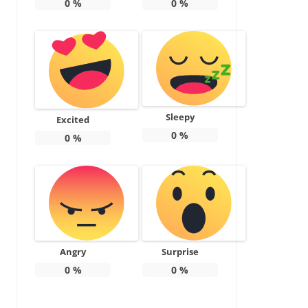
0
%
0
%
Sleepy
Excited
0
%
0
%
Angry
Surprise
0
%
0
%