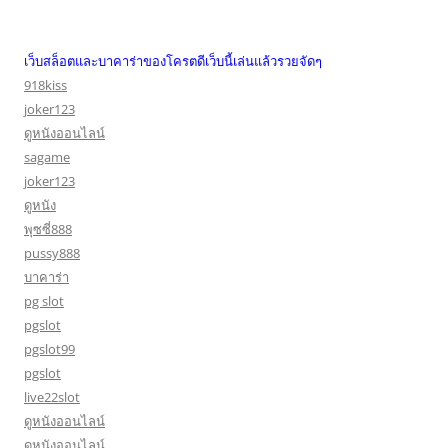
เว็บสล็อตและบาคาร่าของโครตดีเว็บนี้เล่นแล้วรวยจัดๆ
918kiss
joker123
ดูหนังออนไลน์
sagame
joker123
ดูหนัง
พุซซี่888
pussy888
บาคาร่า
pg slot
pgslot
pgslot99
pgslot
live22slot
ดูหนังออนไลน์
ดูหนังออนไลน์