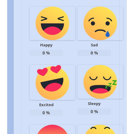
Happy
Sad
0
%
0
%
Sleepy
Excited
0
%
0
%