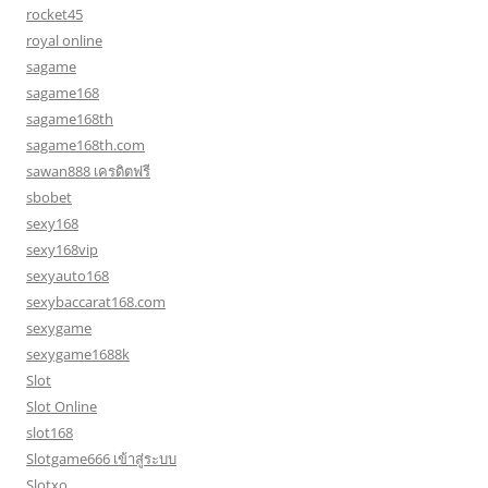
rocket45
royal online
sagame
sagame168
sagame168th
sagame168th.com
sawan888 เครดิตฟรี
sbobet
sexy168
sexy168vip
sexyauto168
sexybaccarat168.com
sexygame
sexygame1688k
Slot
Slot Online
slot168
Slotgame666 เข้าสู่ระบบ
Slotxo