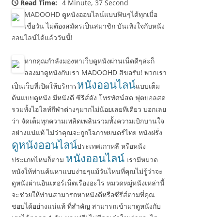
Read Time:
4 Minute, 37 Second
MADOOHD ดูหนังออนไลน์แบบฟินๆได้ทุกเมื่อ
เชื่อวัน ไม่ต้องสมัครเป็นสมาชิก บันเทิงใจกับหนัง
ออนไลน์ได้แล้ววันนี้!
หากคุณกำลังมองหาเว็บดูหนังผ่านเน็ตดีๆล่ะก็
ลองมาดูหนังกับเรา MADOOHD สิขอรับ! พวกเรา
หนังออนไลน์
เป็นเว็บที่เปิดให้บริการ
แบบเต็ม
ต้นแบบดูหนัง มีหนังดี ซีรีส์ดัง โทรทัศน์สด ฟุตบอลสด
รวมทั้งไฮไลท์กีฬาต่างๆมากไม่น้อยเลยทีเดียว บอกเลย
ว่า จัดเต็มทุกความเพลิดเพลินรวมทั้งความเบิกบานใจ
อย่างแน่แท้ ไม่ว่าคุณจะถูกใจภาพยนตร์ไทย หนังฝรั่ง
ดูหนังออนไลน์
ประเทศเกาหลี หรือหนัง
หนังออนไลน์
ประเภทไหนก็ตาม
เรามีหมวด
หนังให้ท่านค้นหาแบบง่ายๆแม้วันไหนที่คุณไม่รู้ว่าจะ
ดูหนังผ่านอินเตอร์เน็ตเรื่องอะไร หมวดหมู่หนังเหล่านี้
จะช่วยให้ท่านสามารถหาหนังดีหรือซีรีส์ตามที่คุณ
ชอบได้อย่างแน่แท้ ที่สำคัญ สามารถเข้ามาดูหนังกับ