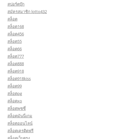
สปอร์ตบุ๊ก
สมัครสมาชิก lotto432
สล็อต
สล็อต168
สล็อต456
สล็อต55
สล็อต66
สล็อต777
สล็อต888
สล็อต918
สล็อต918kiss
สล็อต99
สล็อตpg
สล็อตxo
สล็อตพุซซี่
สล็อตมันนี่เกม
สล็อตออนไลน์
สล็อตเครดิตฟรี
สล็อตเว็บตรง