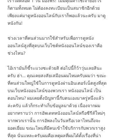
เราได้ตลอด 1 วัน มองฟรี! ไม่มีคุณค่าใชเจ่ายอะไร
ก็ตามทั้งหมด ไม่ต้องลงทะเบียนเป็นสมาชิกอีกด้วย
เพียงแค่มาดูหนังออนไลน์กับเราก็พอแล้วนะครับ มาดู
หนังกัน!
ช่วงเวลาที่คนส่วนมากใช้สำหรับเพื่อการดูหนัง
ออนไลน์สูงที่สุดบนเว็บไซต์หนังออนไลน์ของเราคือ
ช่วงไหน?
ไอ้เรามันก็ขี้ระแวงซะด้วยสิ ต่อไปนี้ก็ว้าวุ่นเลยสินะ
ครับ ฮ่า… คุณเคยสงสัยเสมือนผมไหมครับผมว่า ขณะ
ที่คนส่วนใหญ่ใช้ในการดูหนังผ่านอินเตอร์เน็ตสูงที่สุด
บนเว็บหนังออนไลน์ของพวกเรา หนังออนไลน์ เป็น
ตอนไหน? ผมเคยตั้งปัญหานี้กับตนเองมาครู่หนึ่งแล้ว
ล่ะครับ แล้วก็กระทำเก็บข้อมูลมาด้วย เนื่องจากผม
อยากทราบว่า การอัพเดทหนังออนไลน์หรือซีรีส์ใหม่ๆ
จากพวกเรานั้น การอัพลงในวันหรือเวลาไหนถึงจะ
ยอดเยี่ยม ขณะไหนที่มีคนเข้าใช้บริการกับพวกเราสูง
ที่สุด นั่นแหละครับผมคือเหตุผลที่ผมได้ตั้งเรื่องที่น่า