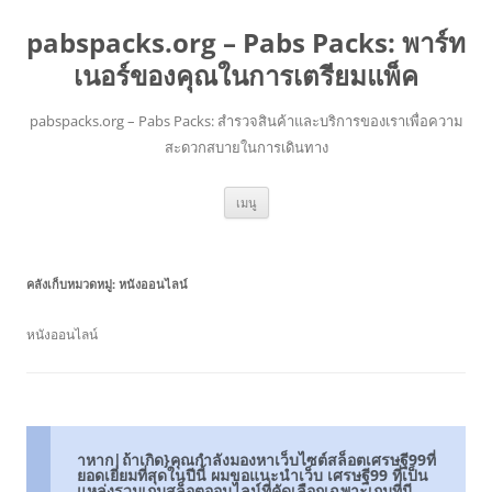
pabspacks.org – Pabs Packs: พาร์ท
เนอร์ของคุณในการเตรียมแพ็ค
pabspacks.org – Pabs Packs: สำรวจสินค้าและบริการของเราเพื่อความ
สะดวกสบายในการเดินทาง
ข้าม
เมนู
ไป
ยัง
เนื้อหา
คลังเก็บหมวดหมู่:
หนังออนไลน์
หนังออนไลน์
าหาก|ถ้าเกิด}คุณกำลังมองหาเว็บไซต์สล็อตเศรษฐี99ที่
ยอดเยี่ยมที่สุดในปีนี้ ผมขอแนะนำเว็บ เศรษฐี99 ที่เป็น
แหล่งรวมเกมสล็อตออนไลน์ที่คัดเลือกเฉพาะเกมที่มี